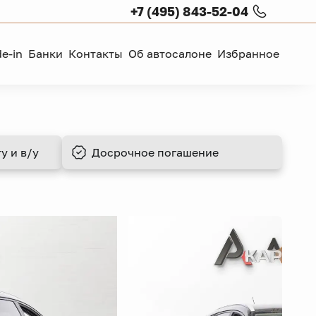
+7 (495) 843-52-04
de-in
Банки
Контакты
Об автосалоне
Избранное
у и в/у
Досрочное
погашение