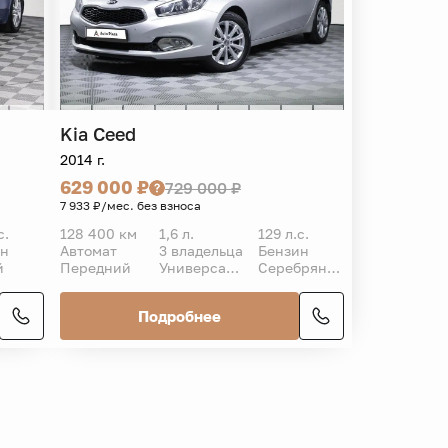
Kia
Ceed
2014 г.
629 000 ₽
729 000 ₽
7 933 ₽/мес. без взноса
с.
128 400 км
1,6 л.
129 л.с.
ин
Автомат
3 владельца
Бензин
й
Передний
Универсал 5 дв.
Серебряный
Подробнее