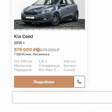
Kia
Ceed
2015 г.
579 000 ₽
679 000 ₽
7 303 ₽/мес. без взноса
113 700 км
1,4 л.
100 л.с.
Механика
3 владельца
Бензин
Передний
Хэтчбек 5 дв.
Синий
Подробнее