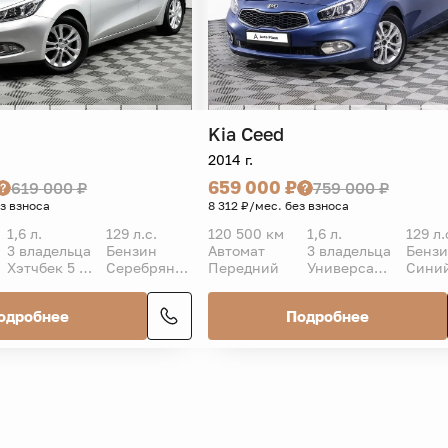
Kia
Ceed
2014 г.
659 000 ₽
619 000 ₽
759 000 ₽
ез взноса
8 312 ₽/мес. без взноса
1,6 л.
129 л.с.
120 500 км
1,6 л.
129 л.
3 владельца
Бензин
Автомат
3 владельца
Бенз
Хэтчбек 5 дв.
Серебряный
Передний
Универсал 5 дв.
Сини
одробнее
Подробнее