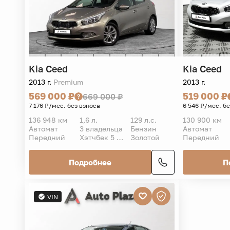
Kia
Ceed
Kia
Ceed
2013 г.
Premium
2013 г.
569 000 ₽
519 000 ₽
669 000 ₽
7 176 ₽/мес. без взноса
6 546 ₽/мес. б
136 948 км
1,6 л.
129 л.с.
130 900 км
Автомат
3 владельца
Бензин
Автомат
Передний
Хэтчбек 5 дв.
Золотой
Передний
Подробнее
П
VIN