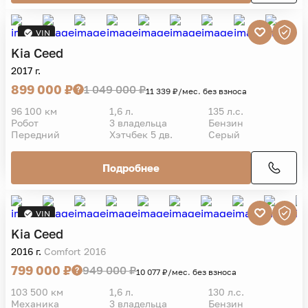
Kia
Ceed
VIN
2017 г.
899 000 ₽
1 049 000 ₽
11 339 ₽/мес. без взноса
96 100 км
1,6 л.
135 л.с.
Робот
3 владельца
Бензин
Передний
Хэтчбек 5 дв.
Серый
Подробнее
VIN
Kia
Ceed
2016 г.
Comfort 2016
799 000 ₽
949 000 ₽
10 077 ₽/мес. без взноса
103 500 км
1,6 л.
130 л.с.
Механика
3 владельца
Бензин
Передний
Универсал 5 дв.
Серебряный