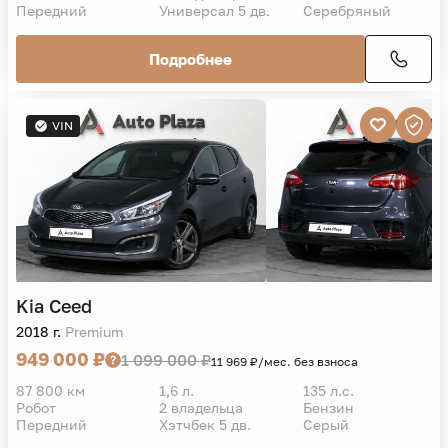
Подробнее
VIN
Kia
Ceed
2018 г.
Premium
949 000 ₽
1 099 000 ₽
11 969 ₽/мес. без взноса
87 800 км
1,6 л.
135 л.с.
Робот
2 владельца
Бензин
Передний
Хэтчбек 5 дв.
Серый
Подробнее