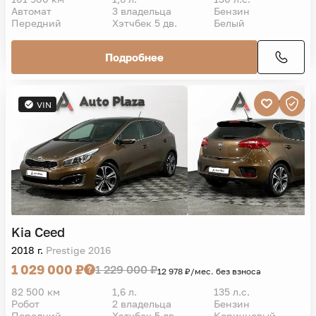
Автомат
3 владельца
Бензин
Передний
Хэтчбек 5 дв.
Белый
Подробнее
VIN
Kia
Ceed
2018 г.
Prestige 2016
1 029 000 ₽
1 229 000 ₽
12 978 ₽/мес. без взноса
82 500 км
1,6 л.
135 л.с.
Робот
2 владельца
Бензин
Передний
Хэтчбек 5 дв.
Коричневый