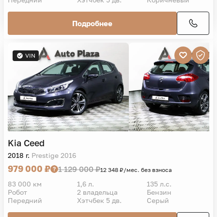
Подробнее
VIN
Kia
Ceed
2018 г.
Prestige 2016
979 000 ₽
1 129 000 ₽
12 348 ₽/мес. без взноса
83 000 км
1,6 л.
135 л.с.
Робот
2 владельца
Бензин
Передний
Хэтчбек 5 дв.
Серый