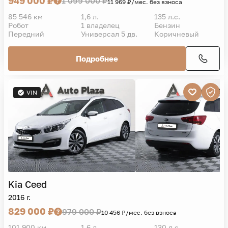
949 000 ₽
1 099 000 ₽
11 969 ₽/мес. без взноса
85 546 км
1,6 л.
135 л.с.
Робот
1 владелец
Бензин
Передний
Универсал 5 дв.
Коричневый
Подробнее
VIN
Kia
Ceed
2016 г.
829 000 ₽
979 000 ₽
10 456 ₽/мес. без взноса
101 900 км
1,6 л.
130 л.с.