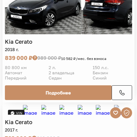
Kia
Cerato
2018 г.
839 000 ₽
989 000 ₽
10 582 ₽/мес. без взноса
80 800 км
2 л.
150 л.с.
Автомат
2 владельца
Бензин
Передний
Седан
Синий
Подробнее
VIN