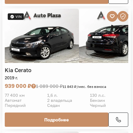
VIN
Kia
Cerato
2019 г.
939 000 ₽
1 089 000 ₽
11 843 ₽/мес. без взноса
77 400 км
1,6 л.
130 л.с.
Автомат
2 владельца
Бензин
Передний
Седан
Черный
Подробнее