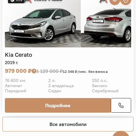
93 000 км
2 л.
150 л.с.
Автомат
3 владельца
Бензин
Передний
Седан
Черный
Подробнее
VIN
Kia
Cerato
2019 г.
979 000 ₽
1 129 000 ₽
12 348 ₽/мес. без взноса
76 600 км
2 л.
150 л.с.
Автомат
2 владельца
Бензин