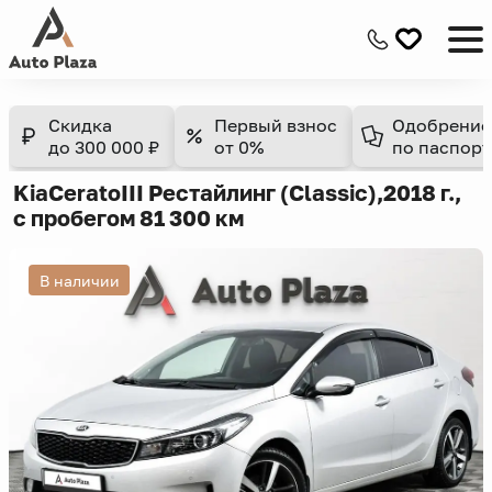
Скидка
Первый взнос
Одобрение
до 300 000 ₽
от 0%
по паспорт
Kia
Cerato
III Рестайлинг (Classic),
2018 г.,
с пробегом 81 300 км
В наличии