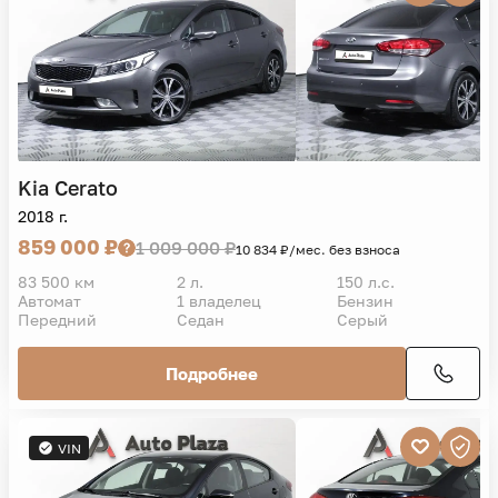
Kia
Cerato
2018 г.
859 000 ₽
1 009 000 ₽
10 834 ₽/мес. без взноса
83 500 км
2 л.
150 л.с.
Автомат
1 владелец
Бензин
Передний
Седан
Серый
Подробнее
VIN