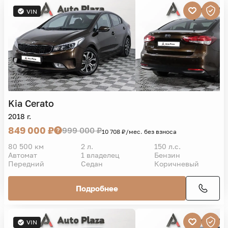
VIN
Kia
Cerato
2018 г.
849 000 ₽
999 000 ₽
10 708 ₽/мес. без взноса
80 500 км
2 л.
150 л.с.
Автомат
1 владелец
Бензин
Передний
Седан
Коричневый
Подробнее
VIN