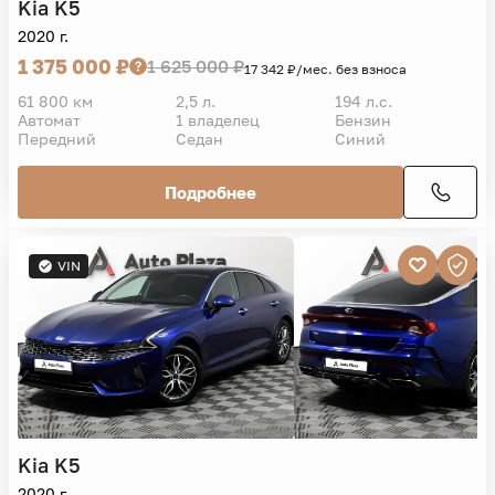
Kia
K5
2020 г.
1 375 000 ₽
1 625 000 ₽
17 342 ₽/мес. без взноса
61 800 км
2,5 л.
194 л.с.
Автомат
1 владелец
Бензин
Передний
Седан
Синий
Подробнее
VIN
Kia
K5
2020 г.