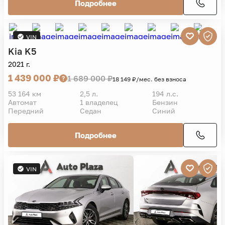
Подробнее
VIN
Kia
K5
2021 г.
1 439 000 ₽
1 689 000 ₽
18 149 ₽/мес. без взноса
53 164 км
2,5 л.
194 л.с.
Автомат
1 владелец
Бензин
Передний
Седан
Синий
Подробнее