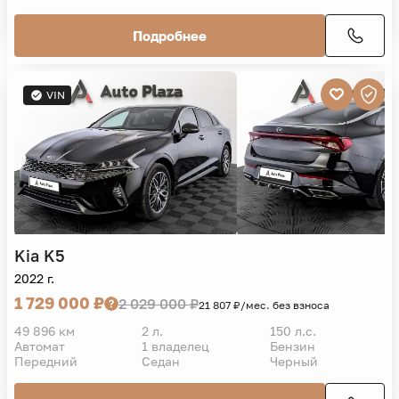
Подробнее
VIN
Kia
K5
2022 г.
1 729 000 ₽
2 029 000 ₽
21 807 ₽/мес. без взноса
49 896 км
2 л.
150 л.с.
Автомат
1 владелец
Бензин
Передний
Седан
Черный