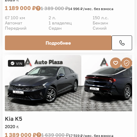
1 189 000 ₽
1 389 000 ₽
14 996 ₽/мес. без взноса
67 100 км
2 л.
150 л.с.
Автомат
1 владелец
Бензин
Передний
Седан
Синий
Подробнее
VIN
Kia
K5
2020 г.
1 389 000 ₽
1 639 000 ₽
17 519 ₽/мес. без взноса