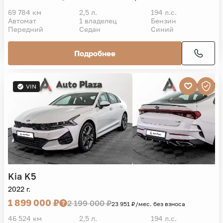
69 784 км
2,5 л.
194 л.с.
Автомат
1 владелец
Бензин
Передний
Седан
Синий
Подробнее
VIN
Kia
K5
2022 г.
1 899 000 ₽
2 199 000 ₽
23 951 ₽/мес. без взноса
46 524 км
2,5 л.
194 л.с.