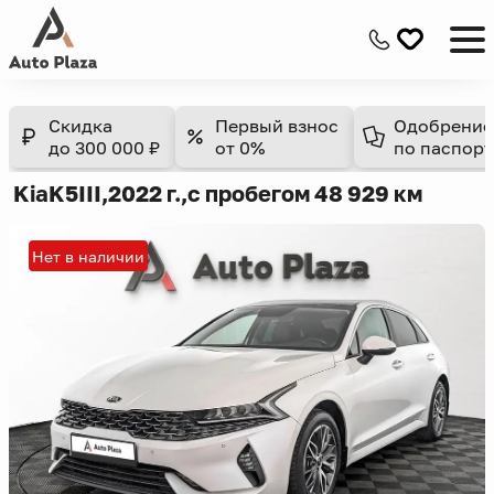
Скидка
Первый взнос
Одобрение
до 300 000 ₽
от 0%
по паспорт
Kia
K5
III,
2022 г.,
с пробегом 48 929 км
Нет в наличии