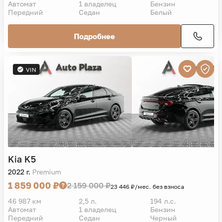
Автомат
1 владелец
Бензин
Передний
Седан
Белый
Подробнее
VIN
Kia
K5
2022 г.
Premium
1 859 000 ₽
2 159 000 ₽
23 446 ₽/мес. без взноса
46 987 км
2,5 л.
194 л.с.
Автомат
1 владелец
Бензин
Передний
Седан
Черный