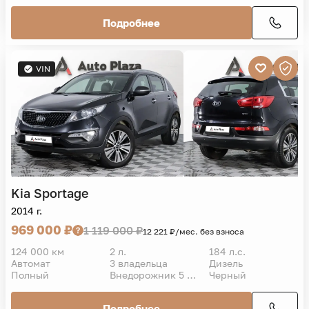
VIN
Kia
Sportage
2014 г.
Luxe
919 000 ₽
1 069 000 ₽
11 591 ₽/мес. без взноса
120 785 км
2 л.
150 л.с.
Автомат
1 владелец
Бензин
Полный
Внедорожник 5 дв.
Коричневый
Подробнее
VIN