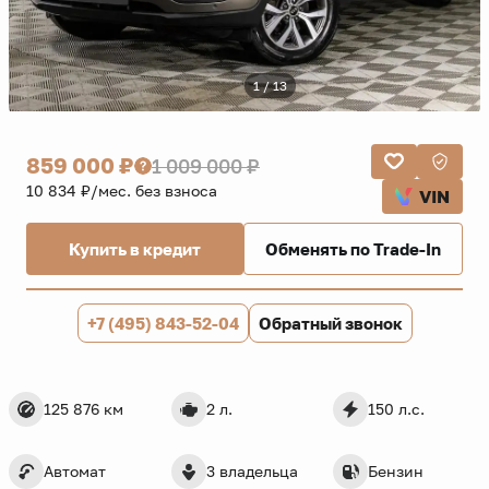
1 / 13
859 000 ₽
1 009 000 ₽
10 834 ₽/мес. без взноса
VIN
Купить в кредит
Обменять по Trade-In
+7 (495) 843-52-04
Обратный звонок
125 876 км
2 л.
150 л.с.
Автомат
3 владельца
Бензин