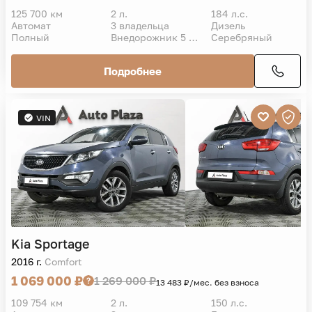
125 700 км
2 л.
184 л.с.
Автомат
3 владельца
Дизель
Полный
Внедорожник 5 дв.
Серебряный
Подробнее
VIN
Kia
Sportage
2016 г.
Comfort
1 069 000 ₽
1 269 000 ₽
13 483 ₽/мес. без взноса
109 754 км
2 л.
150 л.с.