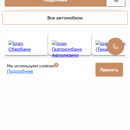
Kia
Sportage
2014 г.
969 000 ₽
1 119 000 ₽
12 221 ₽/мес. без взноса
124 000 км
2 л.
184 л.с.
Автомат
3 владельца
Дизель
Полный
Внедорожник 5 дв.
Черный
Подробнее
Мы используем cookies
Принять
Подробнее
Все автомобили
Все банки