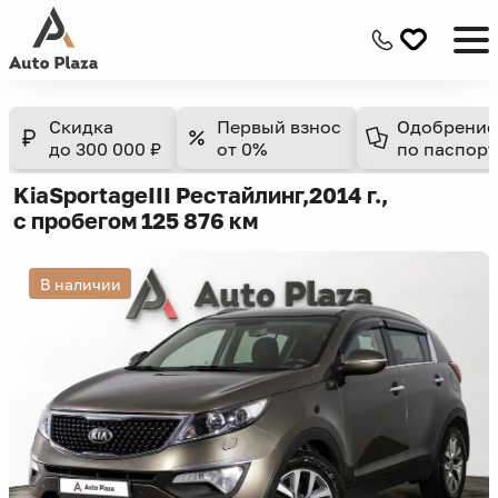
Скидка
Первый взнос
Одобрение
до 300 000 ₽
от 0%
по паспорт
Kia
Sportage
III Рестайлинг,
2014 г.,
с пробегом 125 876 км
В наличии