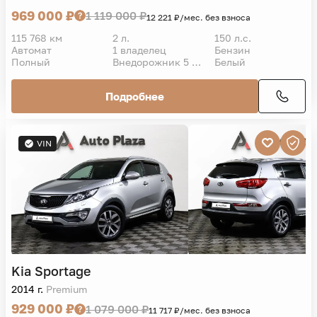
969 000 ₽
1 119 000 ₽
12 221 ₽/мес. без взноса
115 768 км
2 л.
150 л.с.
Автомат
1 владелец
Бензин
Полный
Внедорожник 5 дв.
Белый
Подробнее
VIN
Kia
Sportage
2014 г.
Premium
929 000 ₽
1 079 000 ₽
11 717 ₽/мес. без взноса