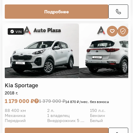
Подробнее
VIN
Kia
Sportage
2018 г.
1 179 000 ₽
1 379 000 ₽
14 870 ₽/мес. без взноса
88 400 км
2 л.
150 л.с.
Механика
1 владелец
Бензин
Передний
Внедорожник 5 дв.
Белый