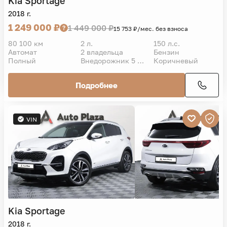
Kia
Sportage
2018 г.
1 249 000 ₽
1 449 000 ₽
15 753 ₽/мес. без взноса
80 100 км
2 л.
150 л.с.
Автомат
2 владельца
Бензин
Полный
Внедорожник 5 дв.
Коричневый
Подробнее
VIN