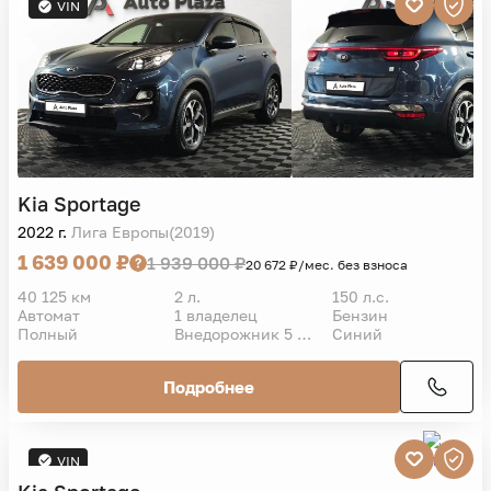
VIN
Kia
Sportage
2022 г.
Лига Европы(2019)
1 639 000 ₽
1 939 000 ₽
20 672 ₽/мес. без взноса
40 125 км
2 л.
150 л.с.
Автомат
1 владелец
Бензин
Полный
Внедорожник 5 дв.
Синий
Подробнее
VIN