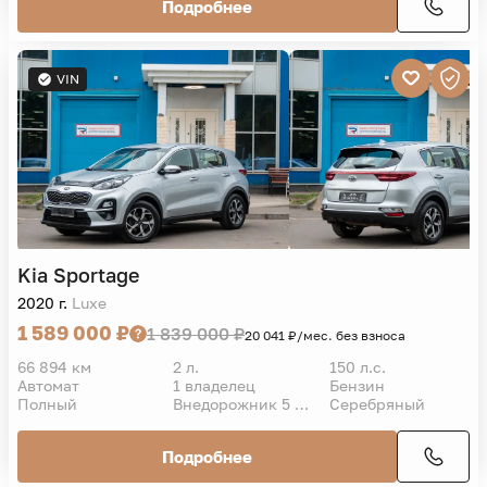
Подробнее
VIN
Kia
Sportage
2020 г.
Luxe
1 589 000 ₽
1 839 000 ₽
20 041 ₽/мес. без взноса
66 894 км
2 л.
150 л.с.
Автомат
1 владелец
Бензин
Полный
Внедорожник 5 дв.
Серебряный
Подробнее