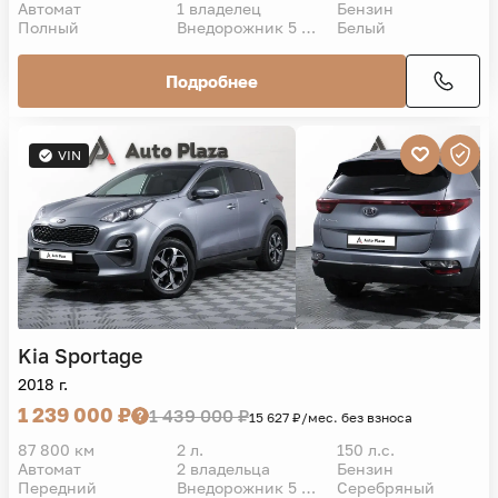
Автомат
1 владелец
Бензин
Полный
Внедорожник 5 дв.
Белый
Подробнее
VIN
Kia
Sportage
2018 г.
1 239 000 ₽
1 439 000 ₽
15 627 ₽/мес. без взноса
87 800 км
2 л.
150 л.с.
Автомат
2 владельца
Бензин
Передний
Внедорожник 5 дв.
Серебряный