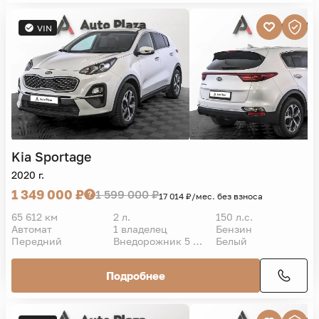
VIN
Kia
Sportage
2020 г.
1 349 000 ₽
1 599 000 ₽
17 014 ₽/мес. без взноса
65 612 км
2 л.
150 л.с.
Автомат
1 владелец
Бензин
Передний
Внедорожник 5 дв.
Белый
Подробнее