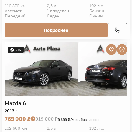
116 376 км
2,5 л.
192 л.с.
Автомат
1 владелец
Бензин
Передний
Седан
Синий
Подробнее
VIN
Mazda
6
2013 г.
769 000 ₽
919 000 ₽
9 699 ₽/мес. без взноса
132 600 км
2,5 л.
192 л.с.