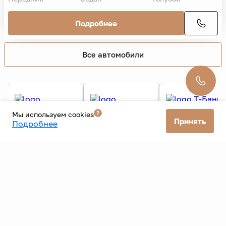
Mazda
6
2013 г.
Supreme
779 000 ₽
929 000 ₽
9 825 ₽/мес. без взноса
137 484 км
2,5 л.
192 л.с.
Автомат
4 владельца
Бензин
Передний
Седан
Голубой
Подробнее
Мы используем cookies
Принять
Подробнее
Все автомобили
Все банки