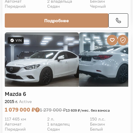
Автомат
2 владельца
Бензин
Передний
Седан
Черный
Подробнее
VIN
Mazda
6
2015 г.
Active
1 079 000 ₽
1 279 000 ₽
13 609 ₽/мес. без взноса
117 465 км
2 л.
150 л.с.
Автомат
1 владелец
Бензин
Передний
Седан
Белый