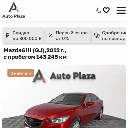
Скидка
Первый взнос
Одобрение
до 300 000 ₽
от 0%
по паспорт
Mazda
6
III (GJ),
2012 г.,
с пробегом 143 245 км
В наличии