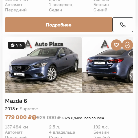
VIN
Mazda
6
2015 г.
Active
1 239 000 ₽
1 439 000 ₽
15 627 ₽/мес. без взноса
118 384 км
2,5 л.
192 л.с.
Автомат
1 владелец
Бензин
Передний
Седан
Синий
Подробнее
VIN