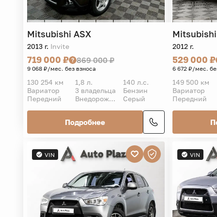
Mitsubishi
ASX
Mitsubishi
2013 г.
Invite
2012 г.
719 000 ₽
529 000 ₽
869 000 ₽
9 068 ₽/мес. без взноса
6 672 ₽/мес. бе
130 254 км
1,8 л.
140 л.с.
149 500 км
Вариатор
3 владельца
Бензин
Вариатор
Передний
Внедорожник 5 дв.
Серый
Передний
Подробнее
П
VIN
VIN