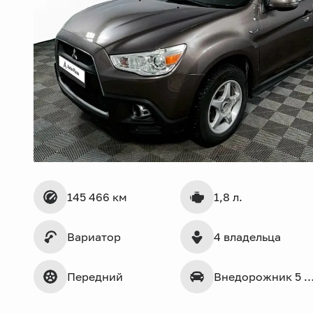
145 466 км
1,8 л.
Вариатор
4 владельца
Передний
Внедорожник 5 