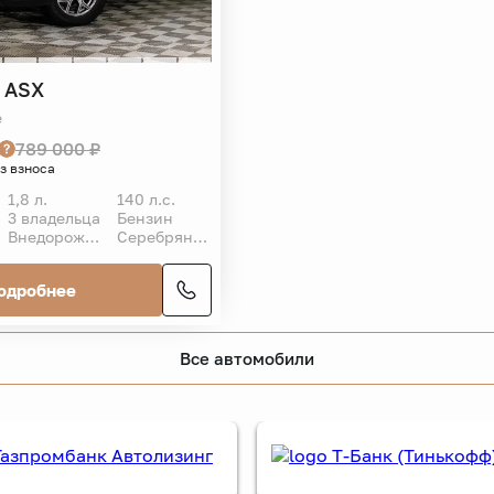
ASX
e
789 000 ₽
ез взноса
1,8 л.
140 л.с.
3 владельца
Бензин
Внедорожник 5 дв.
Серебряный
одробнее
Все автомобили