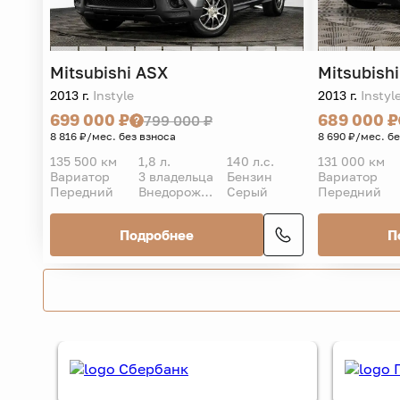
Mitsubishi
ASX
Mitsubishi
2013 г.
Instyle
2013 г.
Instyl
699 000 ₽
689 000 ₽
799 000 ₽
8 816 ₽/мес. без взноса
8 690 ₽/мес. б
135 500 км
1,8 л.
140 л.с.
131 000 км
Вариатор
3 владельца
Бензин
Вариатор
Передний
Внедорожник 5 дв.
Серый
Передний
Подробнее
П