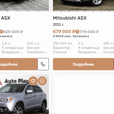
ASX
Mitsubishi
ASX
2011 г.
679 000 ₽
629 000 ₽
779 000 ₽
з взноса
8 564 ₽/мес. без взноса
1,8 л.
140 л.с.
156 424 км
2 л.
150 л.
4 владельца
Бензин
Вариатор
4 владельца
Бенз
Внедорожник 5 дв.
Серебряный
Полный
Внедорожник 5 дв.
Сини
одробнее
Подробнее