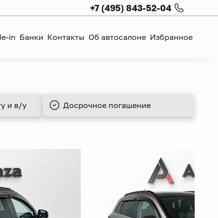
+7 (495) 843-52-04
de-in
Банки
Контакты
Об автосалоне
Избранное
у и в/у
Досрочное
погашение