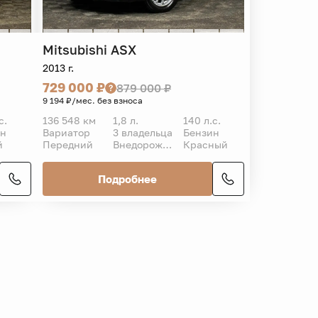
Mitsubishi
ASX
2013 г.
729 000 ₽
879 000 ₽
9 194 ₽/мес. без взноса
с.
136 548 км
1,8 л.
140 л.с.
ин
Вариатор
3 владельца
Бензин
й
Передний
Внедорожник 5 дв.
Красный
Подробнее