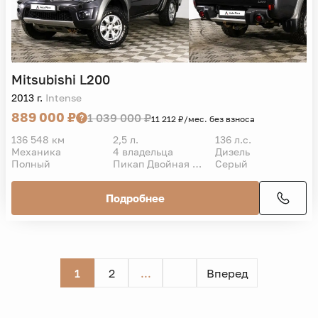
Mitsubishi
L200
2013 г.
Intense
889 000 ₽
1 039 000 ₽
11 212 ₽/мес. без взноса
136 548 км
2,5 л.
136 л.с.
Механика
4 владельца
Дизель
Полный
Пикап Двойная кабина
Серый
Подробнее
1
2
...
Вперед