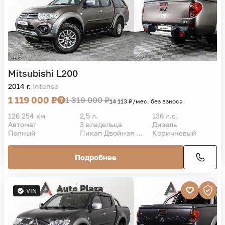
Mitsubishi
L200
2014 г.
Intense
1 119 000 ₽
1 319 000 ₽
14 113 ₽/мес. без взноса
126 254 км
2,5 л.
136 л.с.
Автомат
3 владельца
Дизель
Полный
Пикап Двойная кабина
Коричневый
Подробнее
VIN