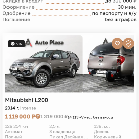
Скидка в кредит
до 300 000 ₽
Оформление
30 мин.
Одобрение
по паспорту и в/у
Погашение
без штрафов
VIN
Mitsubishi
L200
2014 г.
Intense
1 119 000 ₽
1 319 000 ₽
14 113 ₽/мес. без взноса
126 254 км
2,5 л.
136 л.с.
Автомат
3 владельца
Дизель
Полный
Пикап Двойная кабина
Коричневый