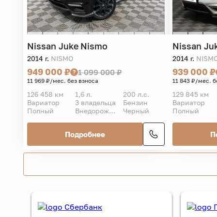
Nissan
Juke Nismo
Nissan
Ju
2014 г.
NISMO
2014 г.
NISM
949 000 ₽
939 000 ₽
1 099 000 ₽
11 969 ₽/мес. без взноса
11 843 ₽/мес. б
126 458 км
1,6 л.
200 л.с.
129 845 км
Вариатор
3 владельца
Бензин
Вариатор
Полный
Внедорожник 5 дв.
Черный
Полный
Подробнее
П