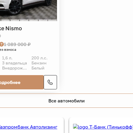
ke Nismo
O
1 089 000 ₽
ез взноса
1,6 л.
200 л.с.
3 владельца
Бензин
Внедорожник 5 дв.
Белый
одробнее
Все автомобили