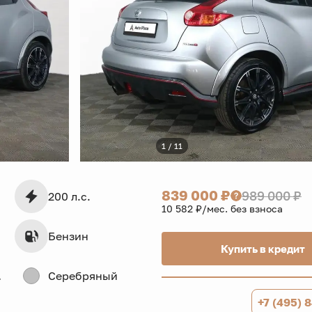
1 / 11
839 000 ₽
989 000 ₽
200 л.с.
10 582 ₽/мес. без взноса
Бензин
Купить в кредит
дв.
Серебряный
+7 (495) 