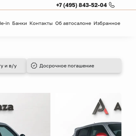
+7 (495) 843-52-04
de-in
Банки
Контакты
Об автосалоне
Избранное
у и в/у
Досрочное
погашение