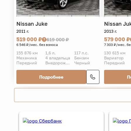
Nissan
Juke
Nissan
Ju
2011 г.
2013 г.
519 000 ₽
579 000 ₽
619 000 ₽
6 546 ₽/мес. без взноса
7 303 ₽/мес. бе
155 876 км
1,6 л.
117 л.с.
130 615 км
Механика
4 владельца
Бензин
Вариатор
Передний
Внедорожник 5 дв.
Черный
Передний
Подробнее
П