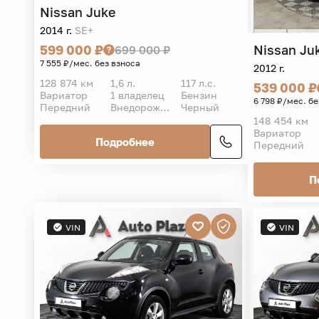
Nissan
Juke
2014 г.
SE+
Nissan
Ju
599 000 ₽
699 000 ₽
7 555 ₽/мес. без взноса
2012 г.
128 874 км
1,6 л.
117 л.с.
539 000 ₽
Вариатор
1 владелец
Бензин
6 798 ₽/мес. бе
Передний
Внедорожник 5 дв.
Черный
148 454 км
Вариатор
Подробнее
Передний
П
VIN
VIN