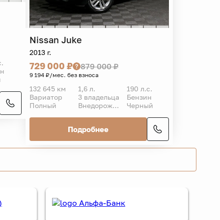
Nissan
Juke
2013 г.
с.
729 000 ₽
879 000 ₽
ин
9 194 ₽/мес. без взноса
й
132 645 км
1,6 л.
190 л.с.
Вариатор
3 владельца
Бензин
Полный
Внедорожник 5 дв.
Черный
Подробнее