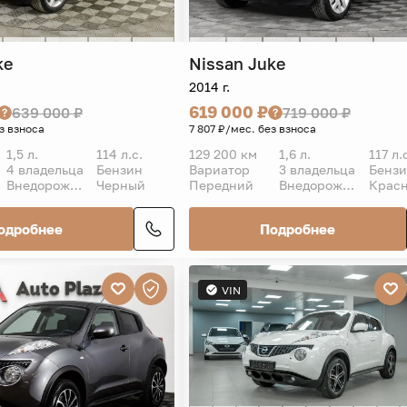
ke
Nissan
Juke
2014 г.
619 000 ₽
639 000 ₽
719 000 ₽
з взноса
7 807 ₽/мес. без взноса
1,5 л.
114 л.с.
129 200 км
1,6 л.
117 л.
4 владельца
Бензин
Вариатор
3 владельца
Бенз
Внедорожник 5 дв.
Черный
Передний
Внедорожник 5 дв.
Крас
одробнее
Подробнее
VIN