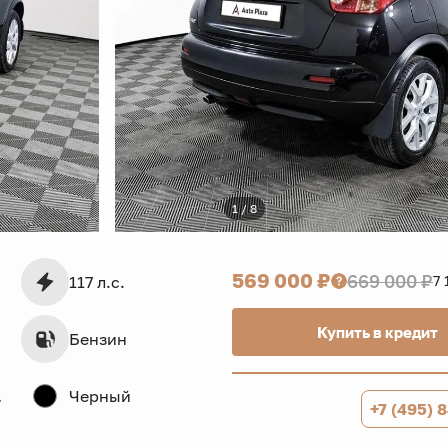
1 / 8
569 000 ₽
669 000 ₽
117 л.с.
7 
Купить в кредит
Бензин
дв.
Черный
+7 (495) 