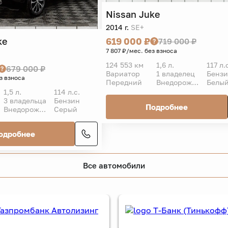
Nissan
Juke
2014 г.
SE+
ke
619 000 ₽
719 000 ₽
7 807 ₽/мес. без взноса
124 553 км
1,6 л.
117 л.
679 000 ₽
Вариатор
1 владелец
Бенз
з взноса
Передний
Внедорожник 5 дв.
Белы
1,5 л.
114 л.с.
3 владельца
Бензин
Подробнее
Внедорожник 5 дв.
Серый
одробнее
Все автомобили