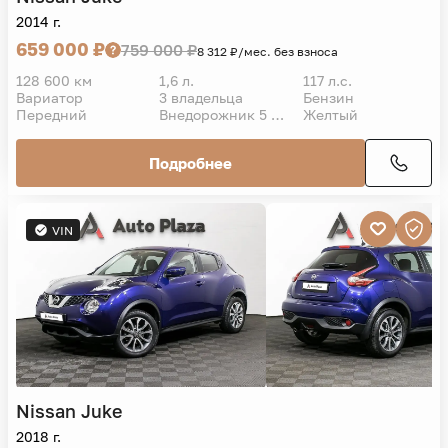
2014 г.
659 000 ₽
759 000 ₽
8 312 ₽/мес. без взноса
128 600 км
1,6 л.
117 л.с.
Вариатор
3 владельца
Бензин
Передний
Внедорожник 5 дв.
Желтый
Подробнее
VIN
Nissan
Juke
2018 г.