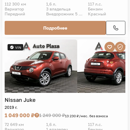
112 300 км
1,6 л.
117 л.с.
Вариатор
3 владельца
Бензин
Передний
Внедорожник 5 дв.
Красный
Подробнее
VIN
Nissan
Juke
2019 г.
1 049 000 ₽
1 249 000 ₽
13 230 ₽/мес. без взноса
72 649 км
1,6 л.
117 л.с.
Вариатор
1 владелец
Бензин