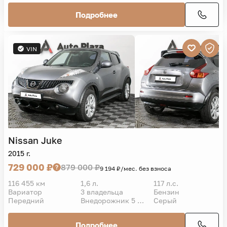
Подробнее
VIN
Nissan
Juke
2015 г.
729 000 ₽
879 000 ₽
9 194 ₽/мес. без взноса
116 455 км
1,6 л.
117 л.с.
Вариатор
3 владельца
Бензин
Передний
Внедорожник 5 дв.
Серый
Подробнее