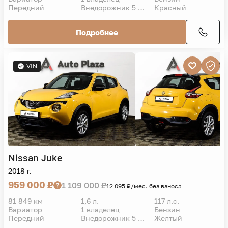
Передний
Внедорожник 5 дв.
Красный
Подробнее
VIN
Nissan
Juke
2018 г.
959 000 ₽
1 109 000 ₽
12 095 ₽/мес. без взноса
81 849 км
1,6 л.
117 л.с.
Вариатор
1 владелец
Бензин
Передний
Внедорожник 5 дв.
Желтый