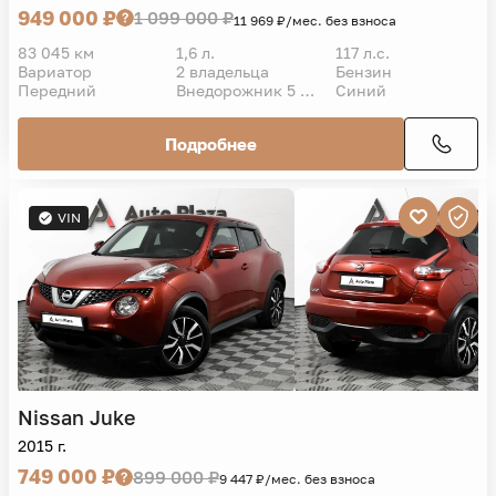
949 000 ₽
1 099 000 ₽
11 969 ₽/мес. без взноса
83 045 км
1,6 л.
117 л.с.
Вариатор
2 владельца
Бензин
Передний
Внедорожник 5 дв.
Синий
Подробнее
VIN
Nissan
Juke
2015 г.
749 000 ₽
899 000 ₽
9 447 ₽/мес. без взноса