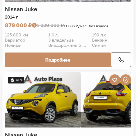
Nissan
Juke
2014 г.
879 000 ₽
1 029 000 ₽
11 086 ₽/мес. без взноса
125 800 км
1,6 л.
190 л.с.
Вариатор
3 владельца
Бензин
Полный
Внедорожник 5 дв.
Синий
Подробнее
VIN
Nissan
Juke