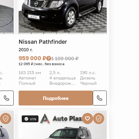
Nissan
Pathfinder
2010 г.
959 000 ₽
1 109 000 ₽
12 095 ₽/мес. без взноса
с.
163 215 км
2,5 л.
190 л.с.
ь
Автомат
4 владельца
Дизель
й
Полный
Внедорожник 5 дв.
Черный
Подробнее
VIN