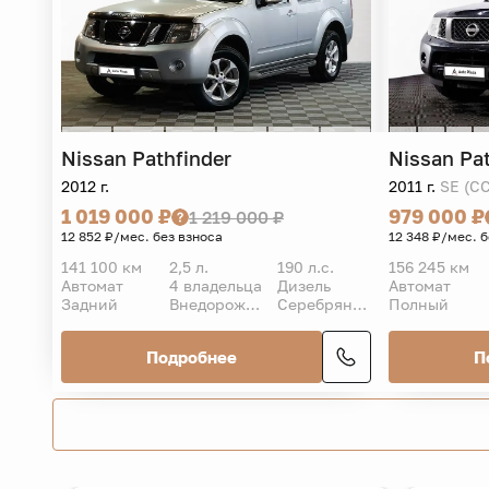
Nissan
Pathfinder
Nissan
Pa
2012 г.
2011 г.
SE (CC
1 019 000 ₽
979 000 ₽
1 219 000 ₽
12 852 ₽/мес. без взноса
12 348 ₽/мес. 
141 100 км
2,5 л.
190 л.с.
156 245 км
Автомат
4 владельца
Дизель
Автомат
Задний
Внедорожник 5 дв.
Серебряный
Полный
Подробнее
П