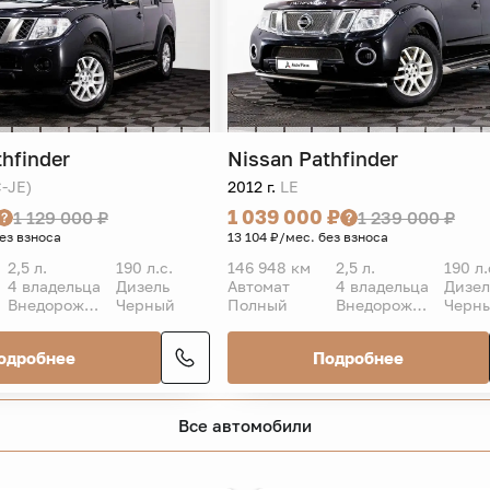
thfinder
Nissan
Pathfinder
-JE)
2012 г.
LE
1 039 000 ₽
1 129 000 ₽
1 239 000 ₽
без взноса
13 104 ₽/мес. без взноса
2,5 л.
190 л.с.
146 948 км
2,5 л.
190 л.
4 владельца
Дизель
Автомат
4 владельца
Дизел
Внедорожник 5 дв.
Черный
Полный
Внедорожник 5 дв.
Черн
одробнее
Подробнее
Все автомобили