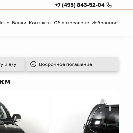
+7 (495) 843-52-04
de-in
Банки
Контакты
Об автосалоне
Избранное
у и в/у
Досрочное
погашение
 км