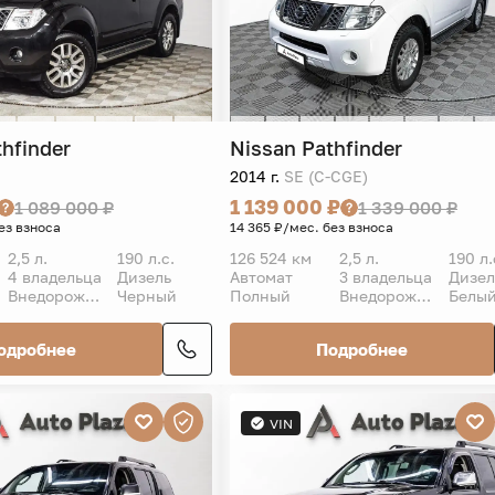
thfinder
Nissan
Pathfinder
2014 г.
SE (C-CGE)
1 139 000 ₽
1 089 000 ₽
1 339 000 ₽
ез взноса
14 365 ₽/мес. без взноса
2,5 л.
190 л.с.
126 524 км
2,5 л.
190 л.
4 владельца
Дизель
Автомат
3 владельца
Дизел
Внедорожник 5 дв.
Черный
Полный
Внедорожник 5 дв.
Белы
одробнее
Подробнее
VIN