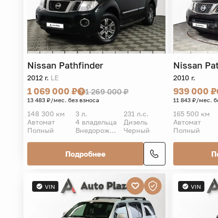
Nissan
Pathfinder
Nissan
Pa
2012 г.
LE
2010 г.
1 069 000 ₽
939 000 ₽
1 269 000 ₽
13 483 ₽/мес. без взноса
11 843 ₽/мес. б
148 300 км
3 л.
231 л.с.
165 500 км
Автомат
4 владельца
Дизель
Автомат
Полный
Внедорожник 5 дв.
Черный
Полный
Подробнее
П
VIN
VIN