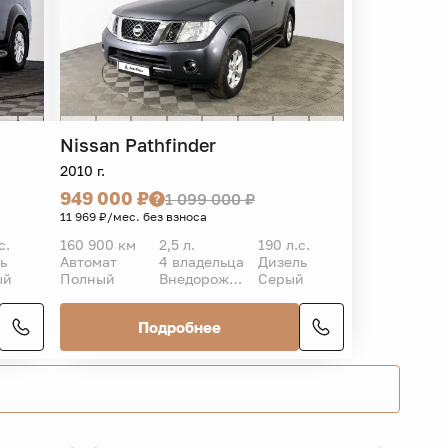
Nissan
Pathfinder
2010 г.
949 000 ₽
1 099 000 ₽
11 969 ₽/мес. без взноса
с.
160 900 км
2,5 л.
190 л.с.
ь
Автомат
4 владельца
Дизель
ый
Полный
Внедорожник 5 дв.
Серый
Подробнее