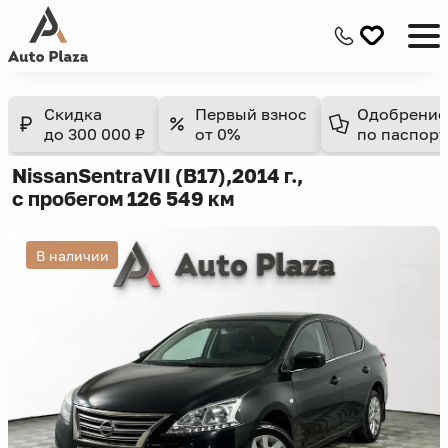
Скидка
Первый взнос
Одобрение
до 300 000 ₽
от 0%
по паспорт
Nissan
Sentra
VII (B17),
2014 г.,
с пробегом 126 549 км
В наличии