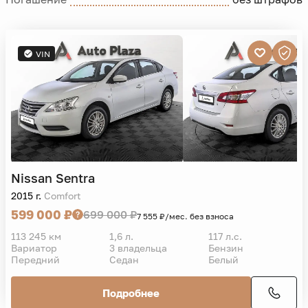
VIN
Nissan
Sentra
2015 г.
Comfort
599 000 ₽
699 000 ₽
7 555 ₽/мес. без взноса
113 245 км
1,6 л.
117 л.с.
Вариатор
3 владельца
Бензин
Передний
Седан
Белый
Подробнее