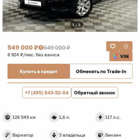
1 / 9
549 000 ₽
649 000 ₽
6 924 ₽/мес. без взноса
VIN
Купить в кредит
Обменять по Trade-In
+7 (495) 843-52-04
Обратный звонок
126 549 км
1,6 л.
117 л.с.
Вариатор
3 владельца
Бензин