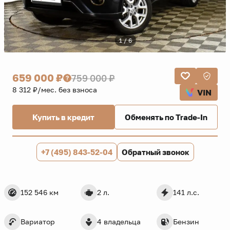
1 / 6
659 000 ₽
759 000 ₽
8 312 ₽/мес. без взноса
VIN
Купить в кредит
Обменять по Trade-In
+7 (495) 843-52-04
Обратный звонок
152 546 км
2 л.
141 л.с.
Вариатор
4 владельца
Бензин