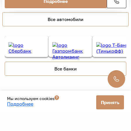
2013 г.
LE Base
719 000 ₽
869 000 ₽
9 068 ₽/мес. без взноса
139 000 км
2 л.
141 л.с.
Вариатор
3 владельца
Бензин
Полный
Внедорожник 5 дв.
Серебряный
Подробнее
Все автомобили
Мы используем cookies
Принять
Подробнее
Все банки