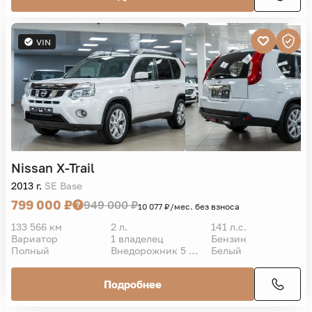
VIN
Nissan
X-Trail
2013 г.
SE Base
799 000 ₽
949 000 ₽
10 077 ₽/мес. без взноса
133 566 км
2 л.
141 л.с.
Вариатор
1 владелец
Бензин
Полный
Внедорожник 5 дв.
Белый
Подробнее