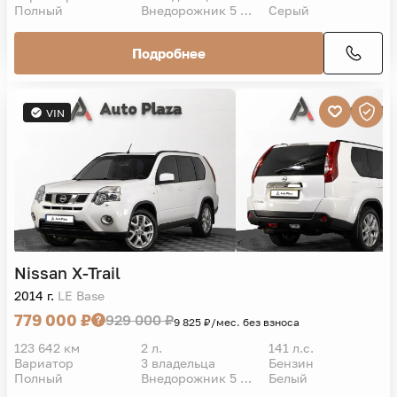
Полный
Внедорожник 5 дв.
Серый
Подробнее
VIN
Nissan
X-Trail
2014 г.
LE Base
779 000 ₽
929 000 ₽
9 825 ₽/мес. без взноса
123 642 км
2 л.
141 л.с.
Вариатор
3 владельца
Бензин
Полный
Внедорожник 5 дв.
Белый