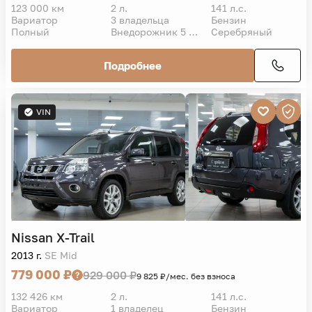
123 000 км
2 л.
141 л.с.
Вариатор
3 владельца
Бензин
Полный
Внедорожник 5 дв.
Серебряный
Подробнее
VIN
Nissan
X-Trail
2013 г.
SE Mid
779 000 ₽
929 000 ₽
9 825 ₽/мес. без взноса
132 426 км
2 л.
141 л.с.
Вариатор
1 владелец
Бензин