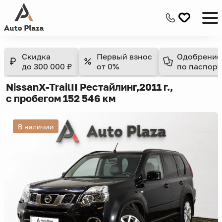
Скидка
Первый взнос
Одобрение
до 300 000 ₽
от 0%
по паспорт
Nissan
X-Trail
II Рестайлинг,
2011 г.,
с пробегом 152 546 км
В наличии