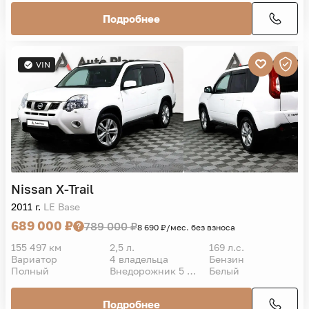
Подробнее
VIN
Nissan
X-Trail
2011 г.
LE Base
689 000 ₽
789 000 ₽
8 690 ₽/мес. без взноса
155 497 км
2,5 л.
169 л.с.
Вариатор
4 владельца
Бензин
Полный
Внедорожник 5 дв.
Белый
Подробнее