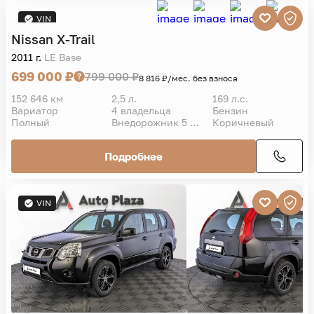
VIN
Nissan
X-Trail
2011 г.
LE Base
699 000 ₽
799 000 ₽
8 816 ₽/мес. без взноса
152 646 км
2,5 л.
169 л.с.
Вариатор
4 владельца
Бензин
Полный
Внедорожник 5 дв.
Коричневый
Подробнее
VIN