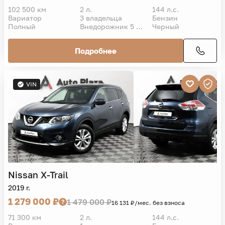
102 500 км
2 л.
144 л.с.
Вариатор
3 владельца
Бензин
Полный
Внедорожник 5 дв.
Черный
Подробнее
VIN
Nissan
X-Trail
2019 г.
1 279 000 ₽
1 479 000 ₽
16 131 ₽/мес. без взноса
71 300 км
2 л.
144 л.с.