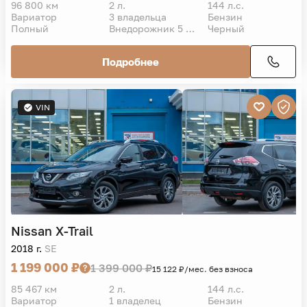
96 800 км
2 л.
144 л.с.
Вариатор
3 владельца
Бензин
Полный
Внедорожник 5 дв.
Черный
Подробнее
VIN
Nissan
X-Trail
2018 г.
SE
1 199 000 ₽
1 399 000 ₽
15 122 ₽/мес. без взноса
85 467 км
2 л.
144 л.с.
Вариатор
1 владелец
Бензин