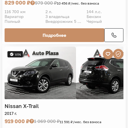
829 000 ₽
979 000 ₽
10 456 ₽/мес. без взноса
116 700 км
2 л.
144 л.с.
Вариатор
3 владельца
Бензин
Полный
Внедорожник 5 дв.
Черный
Подробнее
VIN
Nissan
X-Trail
2017 г.
919 000 ₽
1 069 000 ₽
11 591 ₽/мес. без взноса