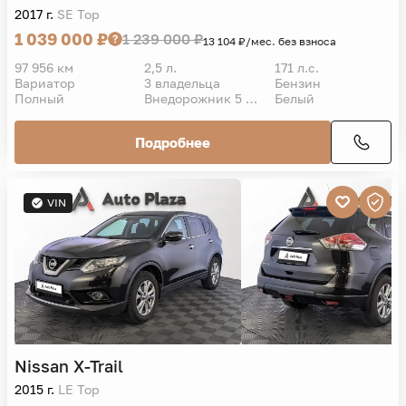
2017 г.
SE Top
1 039 000 ₽
1 239 000 ₽
13 104 ₽/мес. без взноса
97 956 км
2,5 л.
171 л.с.
Вариатор
3 владельца
Бензин
Полный
Внедорожник 5 дв.
Белый
Подробнее
VIN
Nissan
X-Trail
2015 г.
LE Top