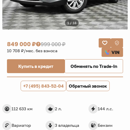
1 / 18
849 000 ₽
999 000 ₽
10 708 ₽/мес. без взноса
VIN
Купить в кредит
Обменять по Trade-In
+7 (495) 843-52-04
Обратный звонок
112 633 км
2 л.
144 л.с.
Вариатор
3 владельца
Бензин