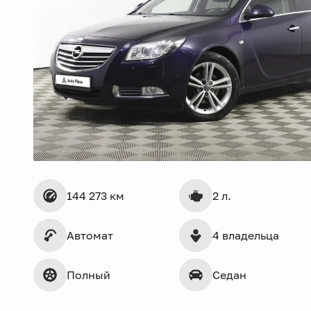
144 273 км
2 л.
Автомат
4 владельца
Полный
Седан