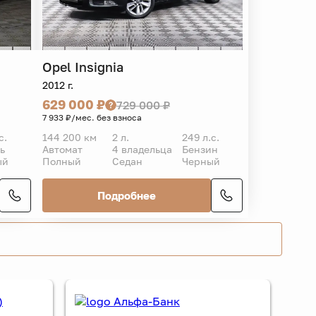
Opel
Insignia
2012 г.
629 000 ₽
729 000 ₽
7 933 ₽/мес. без взноса
с.
144 200 км
2 л.
249 л.с.
ь
Автомат
4 владельца
Бензин
ый
Полный
Седан
Черный
Подробнее