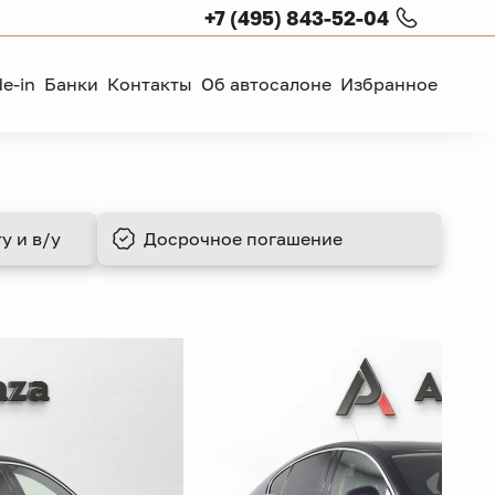
+7 (495) 843-52-04
de-in
Банки
Контакты
Об автосалоне
Избранное
у и в/у
Досрочное
погашение