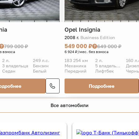
nia
Opel
Insignia
2008 г.
Business Edition
549 000 ₽
799 000 ₽
649 000 ₽
з взноса
6 924 ₽/мес. без взноса
2 л.
249 л.с.
183 254 км
2 л.
160 л.
3 владельца
Бензин
Механика
5 владельцев
Дизел
Седан
Белый
Передний
Лифтбек
Черн
одробнее
Подробнее
Все автомобили