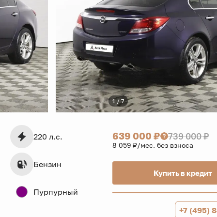
1 / 7
639 000 ₽
739 000 ₽
220 л.с.
8 059 ₽/мес. без взноса
Бензин
Купить в кредит
Пурпурный
+7 (495) 