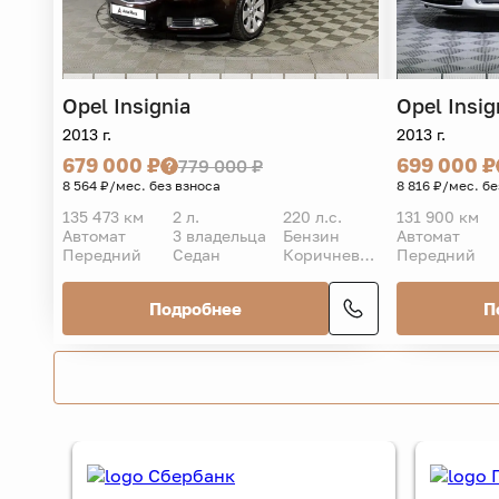
Opel
Insignia
Opel
Insig
2013 г.
2013 г.
679 000 ₽
699 000 ₽
779 000 ₽
8 564 ₽/мес. без взноса
8 816 ₽/мес. бе
135 473 км
2 л.
220 л.с.
131 900 км
Автомат
3 владельца
Бензин
Автомат
Передний
Седан
Коричневый
Передний
Подробнее
П