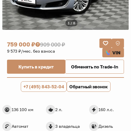
1 / 8
759 000 ₽
909 000 ₽
9 573 ₽/мес. без взноса
VIN
Купить в кредит
Обменять по Trade-In
+7 (495) 843-52-04
Обратный звонок
136 100 км
2 л.
160 л.с.
Автомат
3 владельца
Дизель