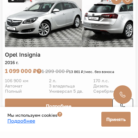
Opel
Insignia
2016 г.
1 099 000 ₽
1 299 000 ₽
13 861 ₽/мес. без взноса
106 900 км
2 л.
170 л.с.
Автомат
3 владельца
Дизель
Полный
Универсал 5 дв.
Серебряный
Подробнее
Мы используем cookies
Принять
Подробнее
Все автомобили