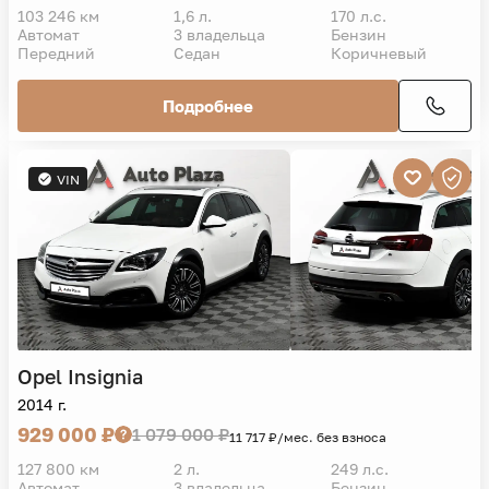
103 246 км
1,6 л.
170 л.с.
Автомат
3 владельца
Бензин
Передний
Седан
Коричневый
Подробнее
VIN
Opel
Insignia
2014 г.
929 000 ₽
1 079 000 ₽
11 717 ₽/мес. без взноса
127 800 км
2 л.
249 л.с.
Автомат
3 владельца
Бензин