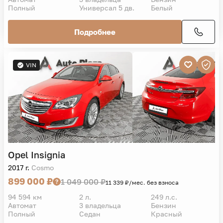
Полный
Универсал 5 дв.
Белый
Подробнее
VIN
Opel
Insignia
2017 г.
Cosmo
899 000 ₽
1 049 000 ₽
11 339 ₽/мес. без взноса
94 594 км
2 л.
249 л.с.
Автомат
3 владельца
Бензин
Полный
Седан
Красный