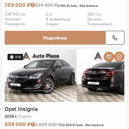
789 000 ₽
939 000 ₽
9 951 ₽/мес. без взноса
136 542 км
2 л.
160 л.с.
Автомат
4 владельца
Дизель
Передний
Седан
Коричневый
Подробнее
VIN
Opel
Insignia
2016 г.
Cosmo
859 000 ₽
1 009 000 ₽
10 834 ₽/мес. без взноса