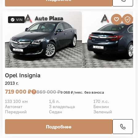
VIN
Opel
Insignia
2013 г.
719 000 ₽
869 000 ₽
9 068 ₽/мес. без взноса
133 100 км
1,6 л.
170 л.с.
Автомат
3 владельца
Бензин
Передний
Седан
Зеленый
Подробнее