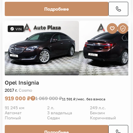
Подробнее
VIN
Opel
Insignia
2017 г.
Cosmo
919 000 ₽
1 069 000 ₽
11 591 ₽/мес. без взноса
91 245 км
2 л.
249 л.с.
Автомат
3 владельца
Бензин
Полный
Седан
Коричневый
Подробнее