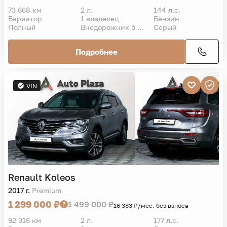
73 668 км
2 л.
144 л.с.
Вариатор
1 владелец
Бензин
Полный
Внедорожник 5 дв.
Серый
Подробнее
VIN
Renault
Koleos
2017 г.
Premium
1 299 000 ₽
1 499 000 ₽
16 383 ₽/мес. без взноса
92 316 км
2 л.
177 л.с.