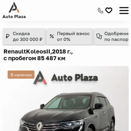
Скидка
Первый взнос
Одобрение
до 300 000 ₽
от 0%
по паспорт
Renault
Koleos
II,
2018 г.,
с пробегом 85 487 км
В наличии