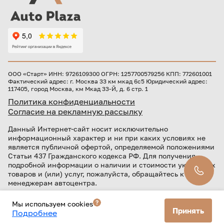
ООО «Старт» ИНН: 9726109300 ОГРН: 1257700579256 КПП: 772601001
Фактический адрес: г. Москва 33 км мкад 6с5 Юридический адрес:
117405, город Москва, км Мкад 33-Й, д. 6 стр. 1
Политика конфиденциальности
Согласие на рекламную рассылку
Данный Интернет-сайт носит исключительно
информационный характер и ни при каких условиях не
является публичной офертой, определяемой положениями
Статьи 437 Гражданского кодекса РФ. Для получения
подробной информации о наличии и стоимости указанных
товаров и (или) услуг, пожалуйста, обращайтесь к
менеджерам автоцентра.
Лицензия
Кредит предоставляется банком АО «ТБанк».
Мы используем cookies
ЦБ РФ № 2673 от 09.07.2024 г
Принять
Подробнее