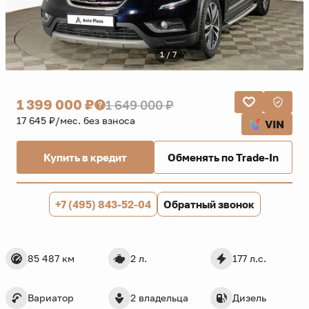
1 / 7
1 399 000 ₽
1 649 000 ₽
17 645 ₽/мес. без взноса
VIN
Купить в кредит
Обменять по Trade-In
+7 (495) 843-52-04
Обратный звонок
85 487 км
2 л.
177 л.с.
Вариатор
2 владельца
Дизель