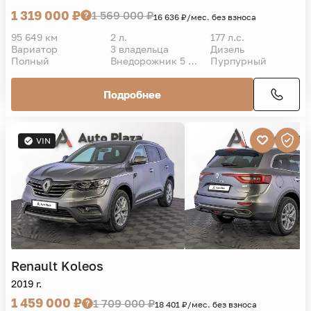
1 319 000 ₽
1 569 000 ₽
16 636 ₽/мес. без взноса
95 649 км
2 л.
177 л.с.
Вариатор
3 владельца
Дизель
Полный
Внедорожник 5 дв.
Пурпурный
Подробнее
VIN
Renault
Koleos
2019 г.
1 459 000 ₽
1 709 000 ₽
18 401 ₽/мес. без взноса