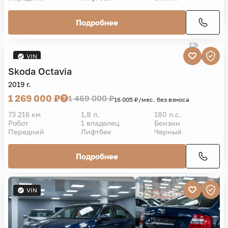
Подробнее
VIN
Skoda
Octavia
2019 г.
1 269 000 ₽
1 469 000 ₽
16 005 ₽/мес. без взноса
73 216 км
1,8 л.
180 л.с.
Робот
1 владелец
Бензин
Передний
Лифтбек
Черный