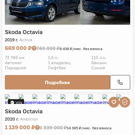
Подробнее
VIN
Skoda
Octavia
2019 г.
Active
669 000 ₽
769 000 ₽
8 438 ₽/мес. без взноса
73 786 км
1,6 л.
110 л.с.
Автомат
1 владелец
Бензин
Передний
Лифтбек
Синий
Подробнее