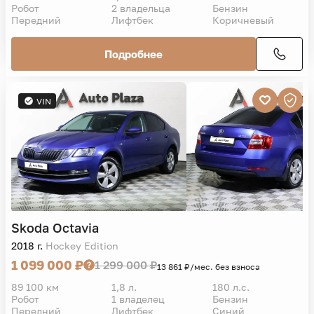
Робот
2 владельца
Бензин
Передний
Лифтбек
Коричневый
Подробнее
VIN
Skoda
Octavia
2018 г.
Hockey Edition
1 099 000 ₽
1 299 000 ₽
13 861 ₽/мес. без взноса
89 100 км
1,8 л.
180 л.с.
Робот
1 владелец
Бензин
Передний
Лифтбек
Синий