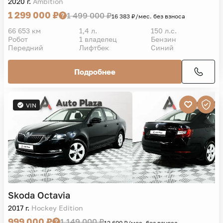
2020 г.
Ambition
1 299 000 ₽
1 499 000 ₽
16 383 ₽/мес. без взноса
66 653 км
1,4 л.
150 л.с.
Робот
1 владелец
Бензин
Передний
Лифтбек
Синий
Подробнее
VIN
Skoda
Octavia
2017 г.
Hockey Edition
999 000 ₽
1 149 000 ₽
12 600 ₽/мес. без взноса