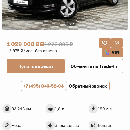
1 / 7
1 029 000 ₽
1 229 000 ₽
12 978 ₽/мес. без взноса
VIN
Купить в кредит
Обменять по Trade-In
+7 (495) 843-52-04
Обратный звонок
93 246 км
1,8 л.
180 л.с.
Робот
3 владельца
Бензин