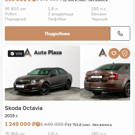
95 800 км
1,8 л.
180 л.с.
Робот
3 владельца
Бензин
Передний
Лифтбек
Черный
Подробнее
VIN
Skoda
Octavia
2019 г.
1 249 000 ₽
1 449 000 ₽
15 753 ₽/мес. без взноса
76 946 км
1,8 л.
180 л.с.