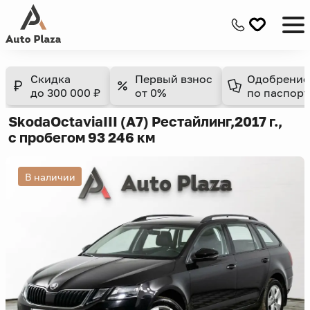
Скидка
Первый взнос
Одобрение
до 300 000 ₽
от 0%
по паспорт
Skoda
Octavia
III (A7) Рестайлинг,
2017 г.,
с пробегом 93 246 км
В наличии