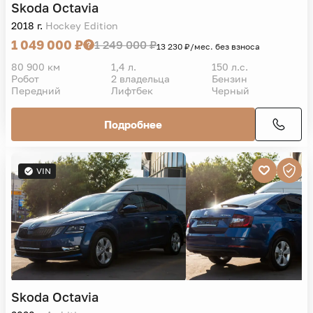
Skoda
Octavia
2018 г.
Hockey Edition
1 049 000 ₽
1 249 000 ₽
13 230 ₽/мес. без взноса
80 900 км
1,4 л.
150 л.с.
Робот
2 владельца
Бензин
Передний
Лифтбек
Черный
Подробнее
VIN
Skoda
Octavia