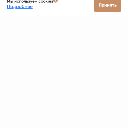
Мы используем cookies
Принять
Подробнее
Все банки
ООО «Старт» ИНН: 9726109300 ОГРН: 1257700579256 КПП: 772601001
Фактический адрес: г. Москва 33 км мкад 6с5 Юридический адрес:
117405, город Москва, км Мкад 33-Й, д. 6 стр. 1
Политика конфиденциальности
Согласие на рекламную рассылку