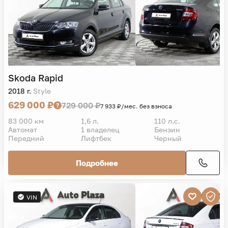
Skoda
Rapid
2018 г.
Style
629 000 ₽
729 000 ₽
7 933 ₽/мес. без взноса
83 000 км
1,6 л.
110 л.с.
Автомат
1 владелец
Бензин
Передний
Лифтбек
Черный
Подробнее
VIN