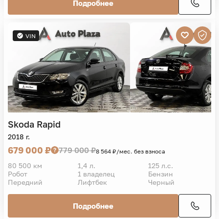
Подробнее
VIN
Skoda
Rapid
2018 г.
679 000 ₽
779 000 ₽
8 564 ₽/мес. без взноса
80 500 км
1,4 л.
125 л.с.
Робот
1 владелец
Бензин
Передний
Лифтбек
Черный
Подробнее