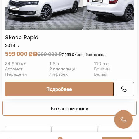
Skoda
Rapid
2018 г.
599 000 ₽
699 000 ₽
7 555 ₽/мес. без взноса
84 900 км
1,6 л.
110 л.с.
Автомат
2 владельца
Бензин
Передний
Лифтбек
Белый
Подробнее
Все автомобили