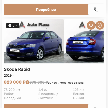
Подробнее
VIN
Skoda
Rapid
2019 г.
829 000 ₽
979 000 ₽
10 456 ₽/мес. без взноса
78 700 км
1,4 л.
125 л.с.
Робот
2 владельца
Бензин
Передний
Лифтбек
Синий