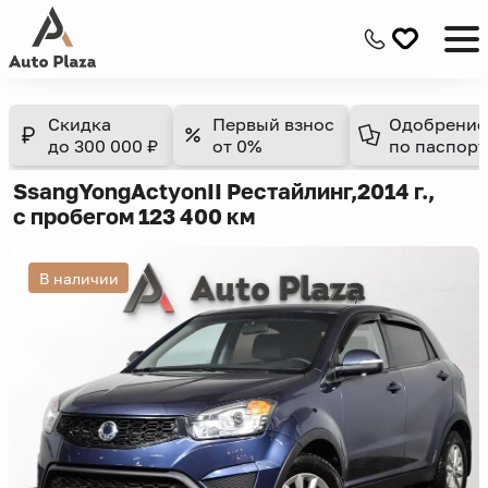
Скидка
Первый взнос
Одобрение
до 300 000 ₽
от 0%
по паспорт
SsangYong
Actyon
II Рестайлинг,
2014 г.,
с пробегом 123 400 км
В наличии