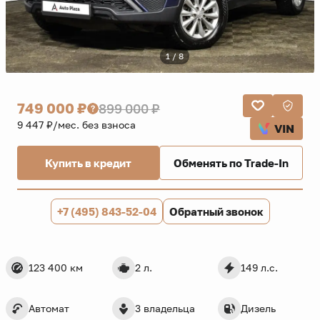
1 / 8
749 000 ₽
899 000 ₽
9 447 ₽/мес. без взноса
VIN
Купить в кредит
Обменять по Trade-In
+7 (495) 843-52-04
Обратный звонок
123 400 км
2 л.
149 л.с.
Автомат
3 владельца
Дизель