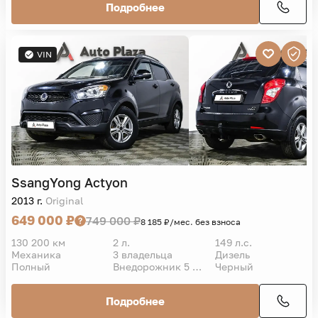
Подробнее
VIN
SsangYong
Actyon
2013 г.
Original
649 000 ₽
749 000 ₽
8 185 ₽/мес. без взноса
130 200 км
2 л.
149 л.с.
Механика
3 владельца
Дизель
Полный
Внедорожник 5 дв.
Черный
Подробнее