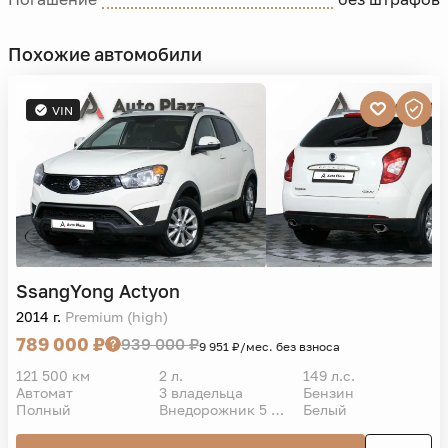
Похожие автомобили
VIN
SsangYong
Actyon
2014 г.
Premium (high)
789 000 ₽
939 000 ₽
9 951 ₽/мес. без взноса
121 500 км
2 л.
149 л.с.
Автомат
3 владельца
Бензин
Полный
Внедорожник 5 дв.
Белый