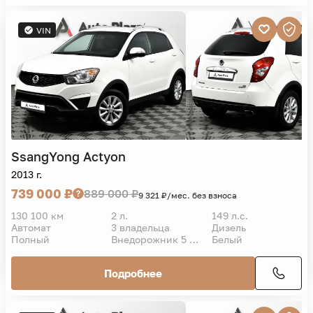
VIN
SsangYong
Actyon
2013 г.
739 000 ₽
889 000 ₽
9 321 ₽/мес. без взноса
130 100 км
2 л.
149 л.с.
Автомат
3 владельца
Дизель
Полный
Внедорожник 5 дв.
Белый
Подробнее