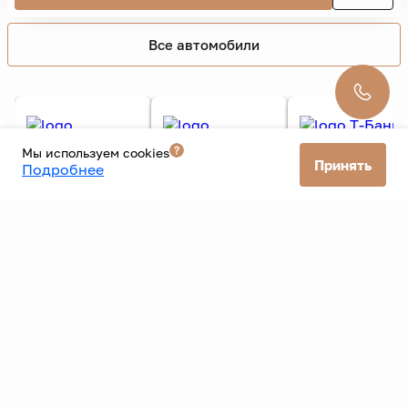
699 000 ₽
799 000 ₽
8 816 ₽/мес. без взноса
138 600 км
2 л.
149 л.с.
Автомат
3 владельца
Бензин
Передний
Внедорожник 5 дв.
Серый
Подробнее
Мы используем cookies
Принять
Подробнее
Все автомобили
Все банки