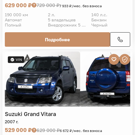
629 000 ₽
729 000 ₽
7 933 ₽/мес. без взноса
190 000 км
2 л.
140 л.с.
Автомат
5 владельцев
Бензин
Полный
Внедорожник 5 дв.
Черный
Подробнее
VIN
Suzuki
Grand Vitara
2007 г.
529 000 ₽
629 000 ₽
6 672 ₽/мес. без взноса