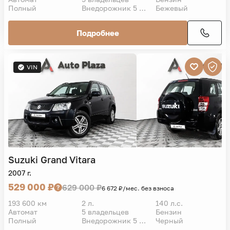
Полный
Внедорожник 5 дв.
Бежевый
Подробнее
VIN
Suzuki
Grand Vitara
2007 г.
529 000 ₽
629 000 ₽
6 672 ₽/мес. без взноса
193 600 км
2 л.
140 л.с.
Автомат
5 владельцев
Бензин
Полный
Внедорожник 5 дв.
Черный