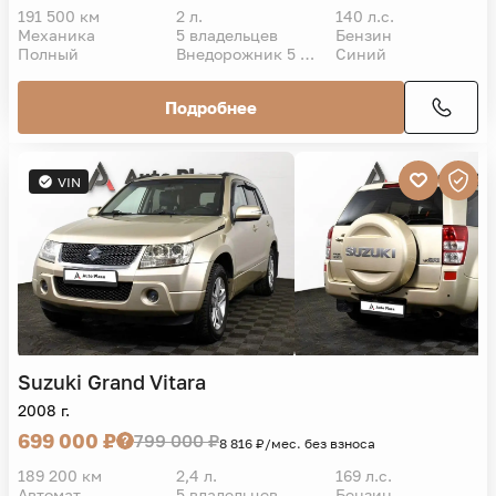
191 500 км
2 л.
140 л.с.
Механика
5 владельцев
Бензин
Полный
Внедорожник 5 дв.
Синий
Подробнее
VIN
Suzuki
Grand Vitara
2008 г.
699 000 ₽
799 000 ₽
8 816 ₽/мес. без взноса
189 200 км
2,4 л.
169 л.с.
Автомат
5 владельцев
Бензин