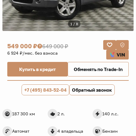
1 / 8
549 000 ₽
649 000 ₽
6 924 ₽/мес. без взноса
VIN
Купить в кредит
Обменять по Trade-In
+7 (495) 843-52-04
Обратный звонок
187 300 км
2 л.
140 л.с.
Автомат
4 владельца
Бензин