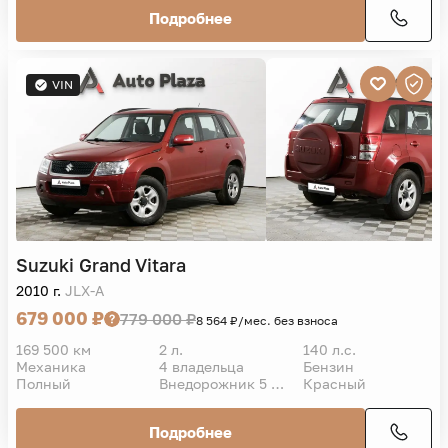
Подробнее
VIN
Suzuki
Grand Vitara
2010 г.
JLX-A
679 000 ₽
779 000 ₽
8 564 ₽/мес. без взноса
169 500 км
2 л.
140 л.с.
Механика
4 владельца
Бензин
Полный
Внедорожник 5 дв.
Красный
Подробнее