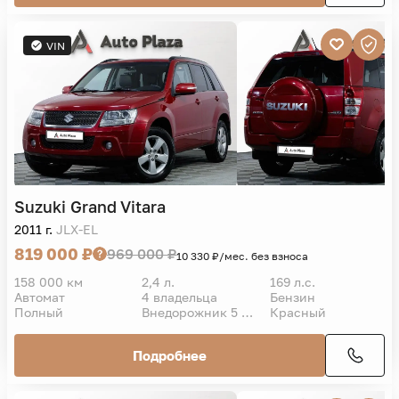
VIN
Suzuki
Grand Vitara
2011 г.
JLX-EL
819 000 ₽
969 000 ₽
10 330 ₽/мес. без взноса
158 000 км
2,4 л.
169 л.с.
Автомат
4 владельца
Бензин
Полный
Внедорожник 5 дв.
Красный
Подробнее