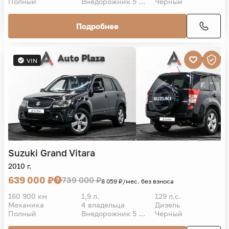
Полный
Внедорожник 5 дв.
Черный
Подробнее
VIN
Suzuki
Grand Vitara
2010 г.
639 000 ₽
739 000 ₽
8 059 ₽/мес. без взноса
160 900 км
1,9 л.
129 л.с.
Механика
4 владельца
Дизель
Полный
Внедорожник 5 дв.
Черный