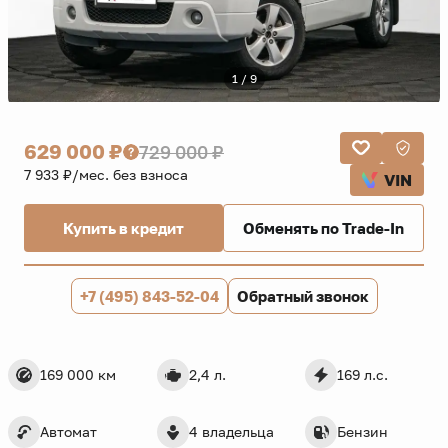
1 / 9
629 000 ₽
729 000 ₽
7 933 ₽/мес. без взноса
VIN
Купить в кредит
Обменять по Trade-In
+7 (495) 843-52-04
Обратный звонок
169 000 км
2,4 л.
169 л.с.
Автомат
4 владельца
Бензин