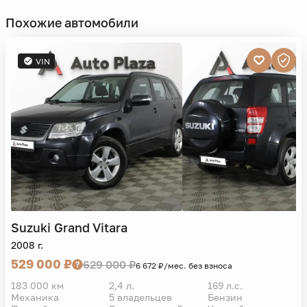
Похожие автомобили
VIN
Suzuki
Grand Vitara
2008 г.
529 000 ₽
629 000 ₽
6 672 ₽/мес. без взноса
183 000 км
2,4 л.
169 л.с.
Механика
5 владельцев
Бензин