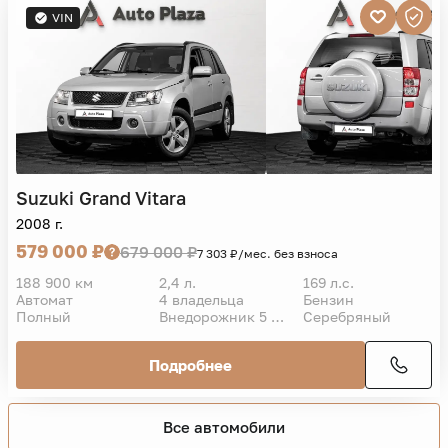
VIN
Suzuki
Grand Vitara
2008 г.
579 000 ₽
679 000 ₽
7 303 ₽/мес. без взноса
188 900 км
2,4 л.
169 л.с.
Автомат
4 владельца
Бензин
Полный
Внедорожник 5 дв.
Серебряный
Подробнее
Все автомобили