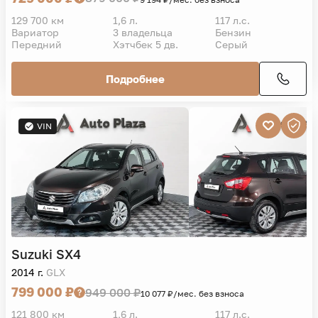
129 700 км
1,6 л.
117 л.с.
Вариатор
3 владельца
Бензин
Передний
Хэтчбек 5 дв.
Серый
Подробнее
VIN
Suzuki
SX4
2014 г.
GLX
799 000 ₽
949 000 ₽
10 077 ₽/мес. без взноса
121 800 км
1,6 л.
117 л.с.