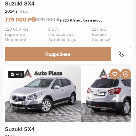
Suzuki
SX4
2014 г.
GLX
779 000 ₽
929 000 ₽
9 825 ₽/мес. без взноса
129 000 км
1,6 л.
117 л.с.
Вариатор
3 владельца
Бензин
Передний
Хэтчбек 5 дв.
Зеленый
Подробнее
VIN
Suzuki
SX4