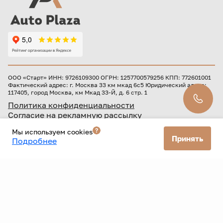
ООО «Старт» ИНН: 9726109300 ОГРН: 1257700579256 КПП: 772601001
Фактический адрес: г. Москва 33 км мкад 6с5 Юридический адрес:
117405, город Москва, км Мкад 33-Й, д. 6 стр. 1
Политика конфиденциальности
Согласие на рекламную рассылку
Мы используем cookies
Данный Интернет-сайт носит исключительно
Принять
Подробнее
информационный характер и ни при каких условиях не
является публичной офертой, определяемой положениями
Статьи 437 Гражданского кодекса РФ. Для получения
подробной информации о наличии и стоимости указанных
товаров и (или) услуг, пожалуйста, обращайтесь к
менеджерам автоцентра.
Лицензия
Кредит предоставляется банком АО «ТБанк».
ЦБ РФ № 2673 от 09.07.2024 г