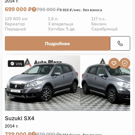
2014 г.
699 000 ₽
799 000 ₽
8 816 ₽/мес. без взноса
129 600 км
1,6 л.
117 л.с.
Вариатор
3 владельца
Бензин
Передний
Хэтчбек 5 дв.
Серебряный
Подробнее
VIN
Suzuki
SX4
2014 г.
729 000 ₽
879 000 ₽
9 194 ₽/мес. без взноса