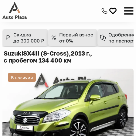
Скидка
Первый взнос
Одобрение
до 300 000 ₽
от 0%
по паспорт
Suzuki
SX4
II (S-Cross),
2013 г.,
с пробегом 134 400 км
В наличии