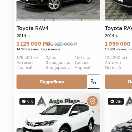
Toyota
RAV4
Toyota
RA
2014 г.
2014 г.
1 129 000 ₽
1 099 000
1 329 000 ₽
14 239 ₽/мес. без взноса
13 861 ₽/мес. б
126 500 км
2,2 л.
150 л.с.
125 200 км
Автомат
3 владельца
Дизель
Автомат
Полный
Внедорожник 5 дв.
Черный
Полный
Подробнее
П
VIN
VIN