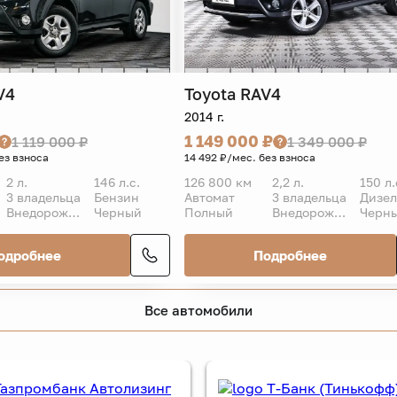
V4
Toyota
RAV4
2014 г.
1 149 000 ₽
1 119 000 ₽
1 349 000 ₽
ез взноса
14 492 ₽/мес. без взноса
2 л.
146 л.с.
126 800 км
2,2 л.
150 л.
3 владельца
Бензин
Автомат
3 владельца
Дизел
Внедорожник 5 дв.
Черный
Полный
Внедорожник 5 дв.
Черн
одробнее
Подробнее
Все автомобили