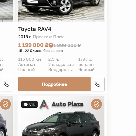
Toyota
RAV4
2015 г.
Престиж Плюс
1 199 000 ₽
1 399 000 ₽
15 122 ₽/мес. без взноса
с.
115 800 км
2,5 л.
179 л.с.
ин
Автомат
3 владельца
Бензин
ый
Полный
Внедорожник 5 дв.
Черный
Подробнее
VIN