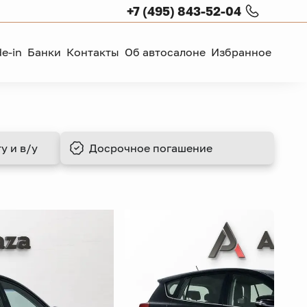
+7 (495) 843-52-04
de-in
Банки
Контакты
Об автосалоне
Избранное
у и в/у
Досрочное
погашение