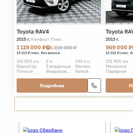
Toyota
RAV4
Toyota
RA
2015 г.
Комфорт Плюс
2013 г.
1 119 000 ₽
969 000 ₽
1 319 000 ₽
14 113 ₽/мес. без взноса
12 221 ₽/мес. б
116 500 км
2 л.
146 л.с.
131 400 км
Вариатор
3 владельца
Бензин
Механика
Полный
Внедорожник 5 дв.
Белый
Передний
Подробнее
П