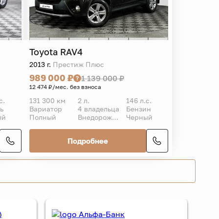
Toyota
RAV4
2013 г.
Престиж Плюс
989 000 ₽
1 139 000 ₽
12 474 ₽/мес. без взноса
с.
131 300 км
2 л.
146 л.с.
ь
Вариатор
4 владельца
Бензин
ый
Полный
Внедорожник 5 дв.
Черный
Подробнее