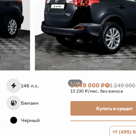
1 / 10
1 049 000 ₽
1 249 000
146 л.с.
13 230 ₽/мес. без взноса
Бензин
Купить в кредит
дв.
Черный
+7 (495) 