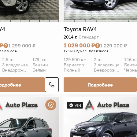
V4
Toyota
RAV4
2014 г.
Стандарт
 ₽
1 029 000 ₽
1 299 000 ₽
1 229 000 ₽
ез взноса
12 978 ₽/мес. без взноса
2,5 л.
179 л.с.
129 500 км
2 л.
146 л.
3 владельца
Бензин
Вариатор
3 владельца
Бенз
Внедорожник 5 дв.
Белый
Полный
Внедорожник 5 дв.
Черн
одробнее
Подробнее
VIN