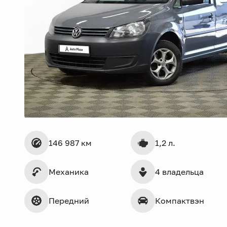
146 987 км
1,2 л.
Механика
4 владельца
Передний
Компактвэн