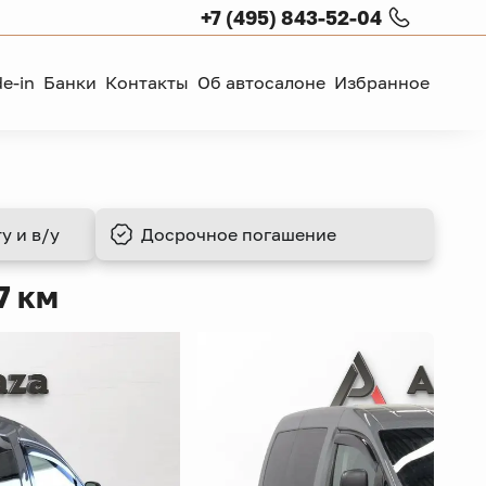
+7 (495) 843-52-04
de-in
Банки
Контакты
Об автосалоне
Избранное
у и в/у
Досрочное
погашение
7 км