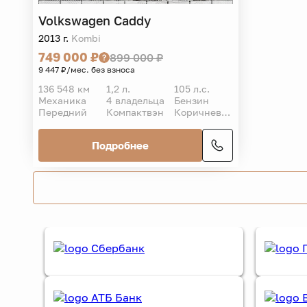
Volkswagen
Caddy
2013 г.
Kombi
749 000 ₽
899 000 ₽
9 447 ₽/мес. без взноса
136 548 км
1,2 л.
105 л.с.
Механика
4 владельца
Бензин
Передний
Компактвэн
Коричневый
Подробнее