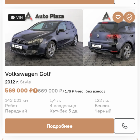
VIN
Volkswagen
Golf
2012 г.
Style
569 000 ₽
669 000 ₽
7 176 ₽/мес. без взноса
143 021 км
1,4 л.
122 л.с.
Робот
4 владельца
Бензин
Передний
Хэтчбек 5 дв.
Черный
Подробнее