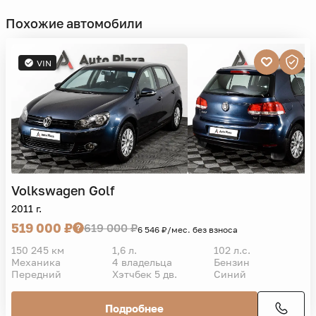
Похожие автомобили
VIN
Volkswagen
Golf
2011 г.
519 000 ₽
619 000 ₽
6 546 ₽/мес. без взноса
150 245 км
1,6 л.
102 л.с.
Механика
4 владельца
Бензин
Передний
Хэтчбек 5 дв.
Синий
Подробнее