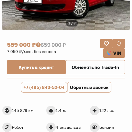
1 / 7
559 000 ₽
659 000 ₽
7 050 ₽/мес. без взноса
VIN
Купить в кредит
Обменять по Trade-In
+7 (495) 843-52-04
Обратный звонок
145 879 км
1,4 л.
122 л.с.
Робот
4 владельца
Бензин