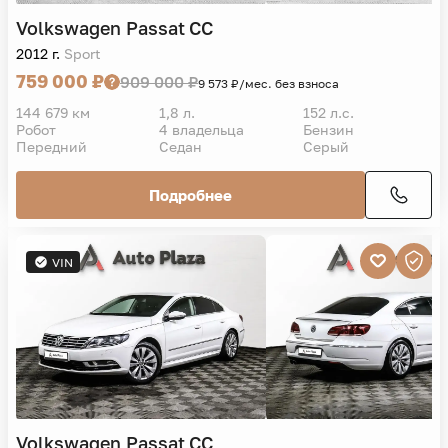
Volkswagen
Passat CC
2012 г.
Sport
759 000 ₽
909 000 ₽
9 573 ₽/мес. без взноса
144 679 км
1,8 л.
152 л.с.
Робот
4 владельца
Бензин
Передний
Седан
Серый
Подробнее
VIN
Volkswagen
Passat CC