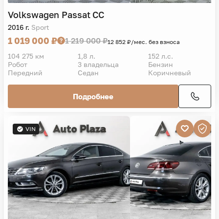
Volkswagen
Passat CC
2016 г.
Sport
1 019 000 ₽
1 219 000 ₽
12 852 ₽/мес. без взноса
104 275 км
1,8 л.
152 л.с.
Робот
3 владельца
Бензин
Передний
Седан
Коричневый
Подробнее
VIN