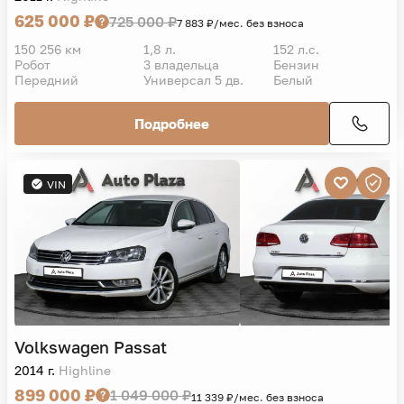
Volkswagen
Passat
2011 г.
Highline
625 000 ₽
725 000 ₽
7 883 ₽/мес. без взноса
150 256 км
1,8 л.
152 л.с.
Робот
3 владельца
Бензин
Передний
Универсал 5 дв.
Белый
Подробнее
VIN
Volkswagen
Passat