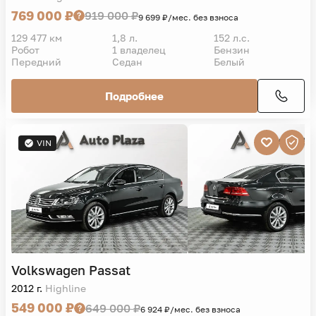
769 000 ₽
919 000 ₽
9 699 ₽/мес. без взноса
129 477 км
1,8 л.
152 л.с.
Робот
1 владелец
Бензин
Передний
Седан
Белый
Подробнее
VIN
Volkswagen
Passat
2012 г.
Highline
549 000 ₽
649 000 ₽
6 924 ₽/мес. без взноса