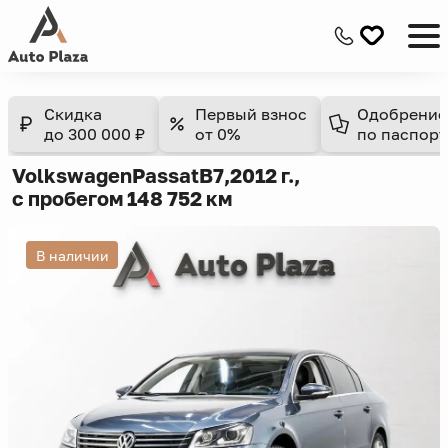
Скидка
Первый взнос
Одобрение
до 300 000 ₽
от 0%
по паспорт
Volkswagen
Passat
B7,
2012 г.,
с пробегом 148 752 км
В наличии