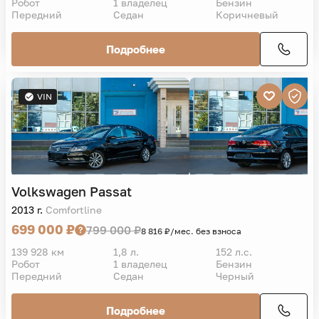
Робот
1 владелец
Бензин
Передний
Седан
Коричневый
Подробнее
VIN
Volkswagen
Passat
2013 г.
Comfortline
699 000 ₽
799 000 ₽
8 816 ₽/мес. без взноса
139 928 км
1,8 л.
152 л.с.
Робот
1 владелец
Бензин
Передний
Седан
Черный
Подробнее