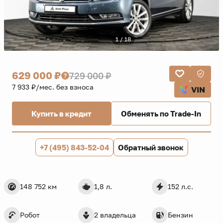
1 / 18
629 000 ₽
729 000 ₽
7 933 ₽/мес. без взноса
VIN
Купить в кредит
Обменять по Trade-In
+7 (495) 843-52-04
Обратный звонок
148 752 км
1,8 л.
152 л.с.
Робот
2 владельца
Бензин