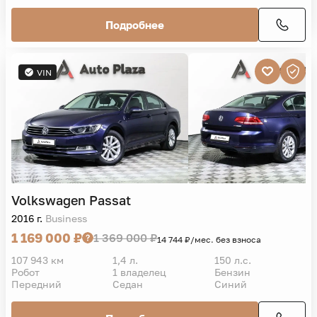
Подробнее
VIN
Volkswagen
Passat
2016 г.
Business
1 169 000 ₽
1 369 000 ₽
14 744 ₽/мес. без взноса
107 943 км
1,4 л.
150 л.с.
Робот
1 владелец
Бензин
Передний
Седан
Синий