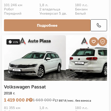
101 246 км
1,8 л.
180 л.с.
Робот
2 владельца
Бензин
Передний
Универсал 5 дв.
Белый
Подробнее
VIN
Volkswagen
Passat
2018 г.
1 419 000 ₽
1 669 000 ₽
17 897 ₽/мес. без взноса
81 355 км
1,8 л.
180 л.с.