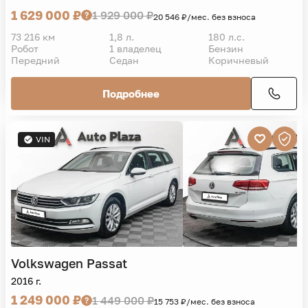
1 629 000 ₽
1 929 000 ₽
20 546 ₽/мес. без взноса
73 216 км
1,8 л.
180 л.с.
Робот
1 владелец
Бензин
Передний
Седан
Коричневый
Подробнее
VIN
Volkswagen
Passat
2016 г.
1 249 000 ₽
1 449 000 ₽
15 753 ₽/мес. без взноса