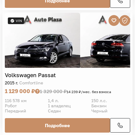
Подробнее
VIN
Volkswagen
Passat
2015 г.
Comfortline
1 129 000 ₽
1 329 000 ₽
14 239 ₽/мес. без взноса
116 578 км
1,4 л.
150 л.с.
Робот
1 владелец
Бензин
Передний
Седан
Черный
Подробнее