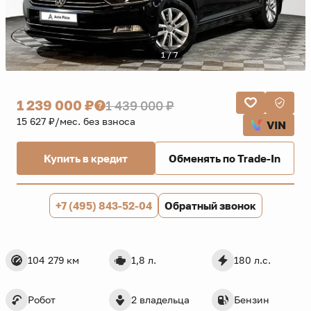
1 / 7
1 239 000 ₽
1 439 000 ₽
15 627 ₽/мес. без взноса
VIN
Купить в кредит
Обменять по Trade-In
+7 (495) 843-52-04
Обратный звонок
104 279 км
1,8 л.
180 л.с.
Робот
2 владельца
Бензин