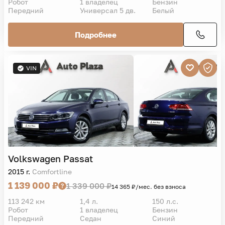
Робот
1 владелец
Бензин
Передний
Универсал 5 дв.
Белый
Подробнее
VIN
Volkswagen
Passat
2015 г.
Comfortline
1 139 000 ₽
1 339 000 ₽
14 365 ₽/мес. без взноса
113 242 км
1,4 л.
150 л.с.
Робот
1 владелец
Бензин
Передний
Седан
Синий