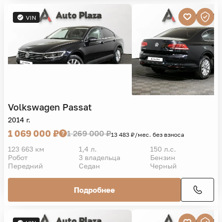
VIN
Volkswagen
Passat
2014 г.
1 069 000 ₽
1 269 000 ₽
13 483 ₽/мес. без взноса
123 663 км
1,4 л.
150 л.с.
Робот
3 владельца
Бензин
Передний
Седан
Черный
Подробнее