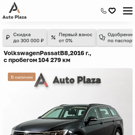
Скидка
Первый взнос
Одобрение
до 300 000 ₽
от 0%
по паспорт
Volkswagen
Passat
B8,
2016 г.,
с пробегом 104 279 км
В наличии