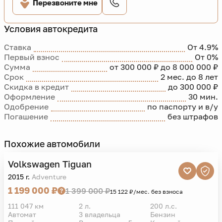
Перезвоните мне
Условия автокредита
Ставка
От 4.9%
Первый взнос
От 0%
Сумма
от 300 000 ₽ до 8 000 000 ₽
Срок
2 мес. до 8 лет
Скидка в кредит
до 300 000 ₽
Оформление
30 мин.
Одобрение
по паспорту и в/у
Погашение
без штрафов
Похожие автомобили
Volkswagen
Tiguan
VIN
2015 г.
Adventure
1 199 000 ₽
1 399 000 ₽
15 122 ₽/мес. без взноса
111 047 км
2 л.
200 л.с.
Автомат
3 владельца
Бензин