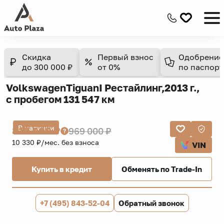
Скидка
Первый взнос
Одобрение
до 300 000 ₽
от 0%
по паспорт
Volkswagen
Tiguan
I Рестайлинг,
2013 г.,
с пробегом 131 547 км
В наличии
819 000 ₽
969 000 ₽
10 330 ₽/мес. без взноса
VIN
Купить в кредит
Обменять по Trade-In
+7 (495) 843-52-04
Обратный звонок