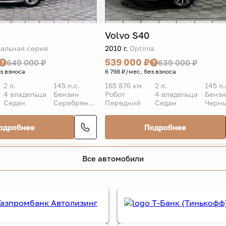
Volvo
S40
альная серия
2010 г.
Optima
539 000 ₽
649 000 ₽
639 000 ₽
ез взноса
6 798 ₽/мес. без взноса
2 л.
145 л.с.
165 876 км
2 л.
145 л.
4 владельца
Бензин
Робот
4 владельца
Бенз
Седан
Серебряный
Передний
Седан
Черн
одробнее
Подробнее
Все автомобили