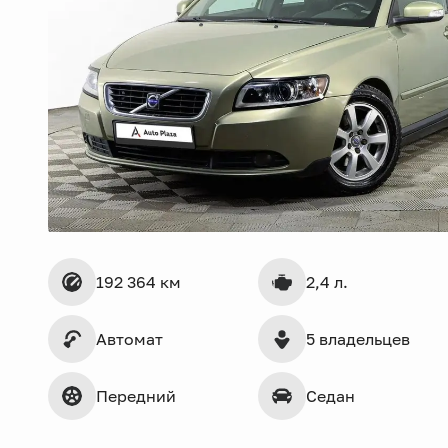
192 364 км
2,4 л.
Автомат
5 владельцев
Передний
Седан