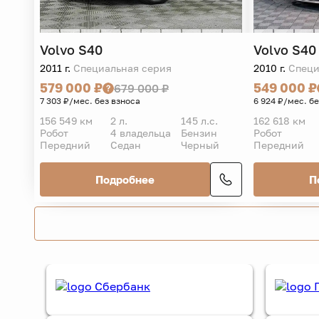
Volvo
S40
Volvo
S40
2011 г.
Специальная серия
2010 г.
Специ
579 000 ₽
549 000 ₽
679 000 ₽
7 303 ₽/мес. без взноса
6 924 ₽/мес. б
156 549 км
2 л.
145 л.с.
162 618 км
Робот
4 владельца
Бензин
Робот
Передний
Седан
Черный
Передний
Подробнее
П