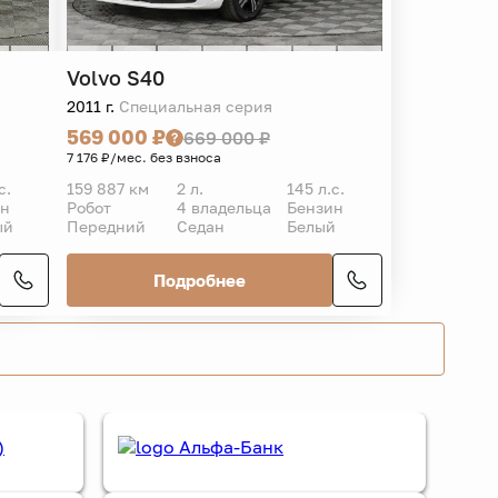
Volvo
S40
2011 г.
Специальная серия
569 000 ₽
669 000 ₽
7 176 ₽/мес. без взноса
с.
159 887 км
2 л.
145 л.с.
ин
Робот
4 владельца
Бензин
ый
Передний
Седан
Белый
Подробнее