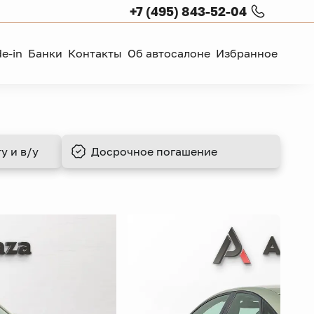
+7 (495) 843-52-04
de-in
Банки
Контакты
Об автосалоне
Избранное
у и в/у
Досрочное
погашение