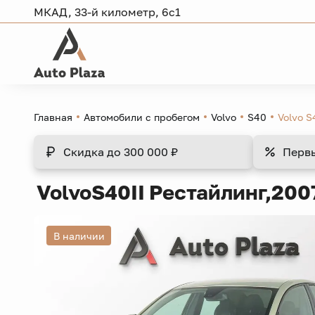
МКАД, 33-й километр, 6с1
Главная
Автомобили с пробегом
Volvo
S40
Volvo S
Скидка
до 300 000 ₽
Перв
Volvo
S40
II Рестайлинг,
2007
В наличии