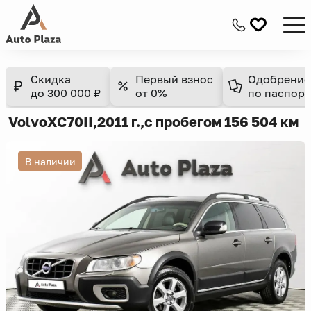
Скидка
Первый взнос
Одобрение
до 300 000 ₽
от 0%
по паспорт
Volvo
XC70
II,
2011 г.,
с пробегом 156 504 км
В наличии