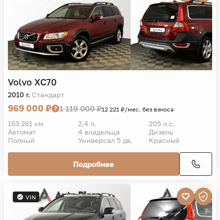
Volvo
XC70
2010 г.
Стандарт
969 000 ₽
1 119 000 ₽
12 221 ₽/мес. без взноса
163 261 км
2,4 л.
205 л.с.
Автомат
4 владельца
Дизель
Полный
Универсал 5 дв.
Красный
Подробнее
VIN