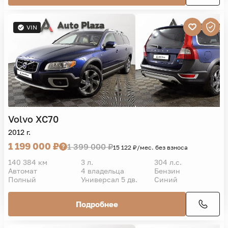
VIN
Volvo
XC70
2012 г.
1 199 000 ₽
1 399 000 ₽
15 122 ₽/мес. без взноса
140 384 км
3 л.
304 л.с.
Автомат
4 владельца
Бензин
Полный
Универсал 5 дв.
Синий
Подробнее