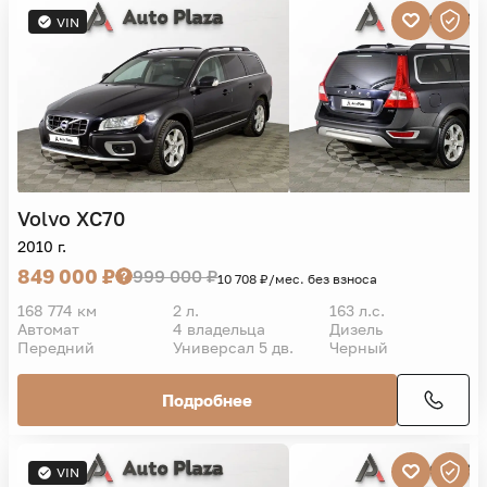
VIN
Volvo
XC70
2010 г.
849 000 ₽
999 000 ₽
10 708 ₽/мес. без взноса
168 774 км
2 л.
163 л.с.
Автомат
4 владельца
Дизель
Передний
Универсал 5 дв.
Черный
Подробнее
VIN