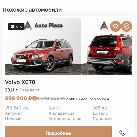
Похожие автомобили
VIN
Volvo
XC70
2011 г.
Стандарт
999 000 ₽
1 149 000 ₽
12 600 ₽/мес. без взноса
158 549 км
2,4 л.
205 л.с.
Автомат
4 владельца
Дизель
Полный
Универсал 5 дв.
Красный
Подробнее