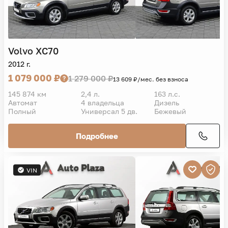
Volvo
XC70
2012 г.
1 079 000 ₽
1 279 000 ₽
13 609 ₽/мес. без взноса
145 874 км
2,4 л.
163 л.с.
Автомат
4 владельца
Дизель
Полный
Универсал 5 дв.
Бежевый
Подробнее
VIN