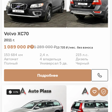
Volvo
XC70
2011 г.
1 089 000 ₽
1 289 000 ₽
13 735 ₽/мес. без взноса
153 684 км
2,4 л.
215 л.с.
Автомат
4 владельца
Дизель
Полный
Универсал 5 дв.
Черный
Подробнее
VIN