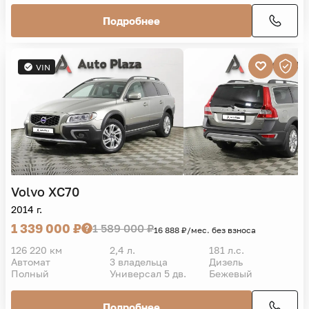
Подробнее
VIN
Volvo
XC70
2014 г.
1 339 000 ₽
1 589 000 ₽
16 888 ₽/мес. без взноса
126 220 км
2,4 л.
181 л.с.
Автомат
3 владельца
Дизель
Полный
Универсал 5 дв.
Бежевый
Подробнее