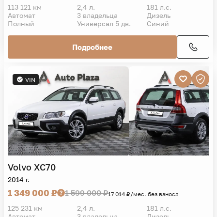
113 121 км
2,4 л.
181 л.с.
Автомат
3 владельца
Дизель
Полный
Универсал 5 дв.
Синий
Подробнее
VIN
Volvo
XC70
2014 г.
1 349 000 ₽
1 599 000 ₽
17 014 ₽/мес. без взноса
125 231 км
2,4 л.
181 л.с.
Автомат
3 владельца
Дизель