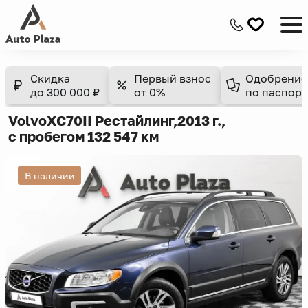
Скидка
Первый взнос
Одобрение
до 300 000 ₽
от 0%
по паспорт
Volvo
XC70
II Рестайлинг,
2013 г.,
с пробегом 132 547 км
В наличии