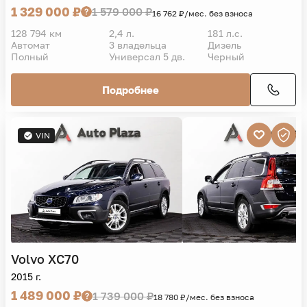
1 329 000 ₽
1 579 000 ₽
16 762 ₽/мес. без взноса
128 794 км
2,4 л.
181 л.с.
Автомат
3 владельца
Дизель
Полный
Универсал 5 дв.
Черный
Подробнее
VIN
Volvo
XC70
2015 г.
1 489 000 ₽
1 739 000 ₽
18 780 ₽/мес. без взноса