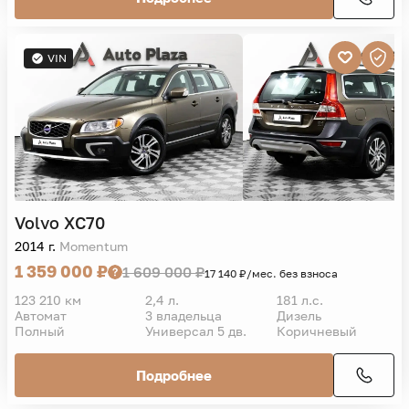
VIN
Volvo
XC70
2014 г.
Momentum
1 359 000 ₽
1 609 000 ₽
17 140 ₽/мес. без взноса
123 210 км
2,4 л.
181 л.с.
Автомат
3 владельца
Дизель
Полный
Универсал 5 дв.
Коричневый
Подробнее