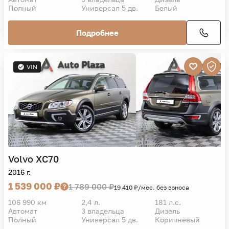
Полный
Универсал 5 дв.
Белый
Подробнее
VIN
Volvo
XC70
2016 г.
1 539 000 ₽
1 789 000 ₽
19 410 ₽/мес. без взноса
106 990 км
2,4 л.
181 л.с.
Автомат
3 владельца
Дизель
Полный
Универсал 5 дв.
Коричневый