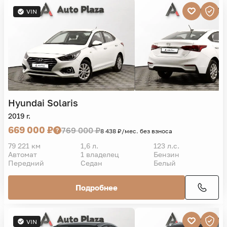
VIN
Hyundai
Solaris
2019 г.
669 000 ₽
769 000 ₽
8 438 ₽/мес. без взноса
79 221 км
1,6 л.
123 л.с.
Автомат
1 владелец
Бензин
Передний
Седан
Белый
Подробнее
VIN