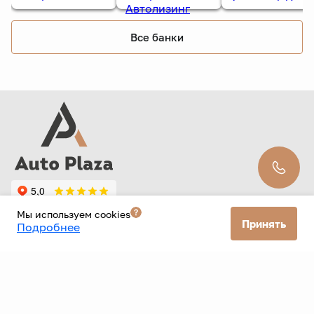
Все банки
Мы используем cookies
Принять
Подробнее
ООО «Старт» ИНН: 9726109300 ОГРН: 1257700579256 КПП: 772601001
Фактический адрес: г. Москва 33 км мкад 6с5 Юридический адрес:
117405, город Москва, км Мкад 33-Й, д. 6 стр. 1
Политика конфиденциальности
Согласие на рекламную рассылку