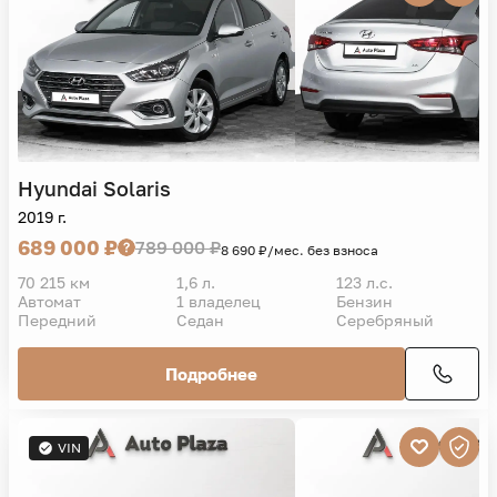
Hyundai
Solaris
2019 г.
689 000 ₽
789 000 ₽
8 690 ₽/мес. без взноса
70 215 км
1,6 л.
123 л.с.
Автомат
1 владелец
Бензин
Передний
Седан
Серебряный
Подробнее
VIN