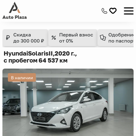
Скидка
Первый взнос
Одобрение
до 300 000 ₽
от 0%
по паспорт
Hyundai
Solaris
II,
2020 г.,
с пробегом 64 537 км
В наличии