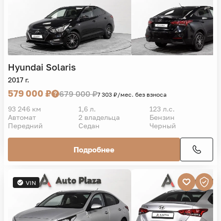
Hyundai
Solaris
2017 г.
579 000 ₽
679 000 ₽
7 303 ₽/мес. без взноса
93 246 км
1,6 л.
123 л.с.
Автомат
2 владельца
Бензин
Передний
Седан
Черный
Подробнее
VIN