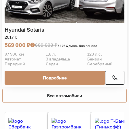
Hyundai
Solaris
2017 г.
569 000 ₽
669 000 ₽
7 176 ₽/мес. без взноса
97 900 км
1,6 л.
123 л.с.
Автомат
3 владельца
Бензин
Передний
Седан
Серебряный
Подробнее
Все автомобили