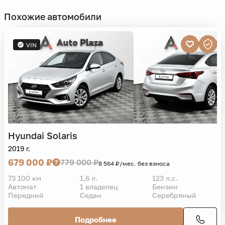
Похожие автомобили
VIN
Hyundai
Solaris
2019 г.
679 000 ₽
779 000 ₽
8 564 ₽/мес. без взноса
73 100 км
1,6 л.
123 л.с.
Автомат
1 владелец
Бензин
Передний
Седан
Серебряный
Подробнее