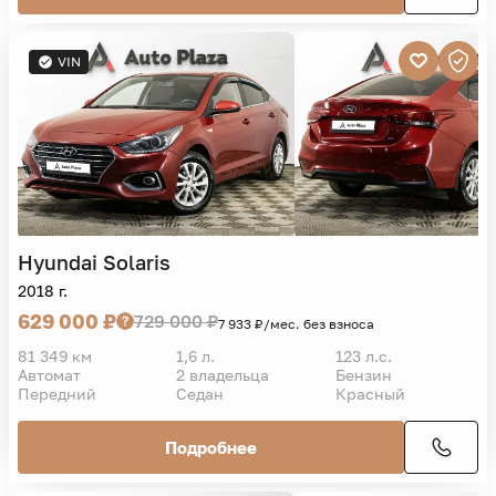
VIN
Hyundai
Solaris
2018 г.
629 000 ₽
729 000 ₽
7 933 ₽/мес. без взноса
81 349 км
1,6 л.
123 л.с.
Автомат
2 владельца
Бензин
Передний
Седан
Красный
Подробнее