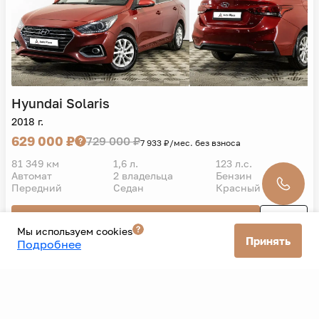
Hyundai
Solaris
2018 г.
629 000 ₽
729 000 ₽
7 933 ₽/мес. без взноса
81 349 км
1,6 л.
123 л.с.
Автомат
2 владельца
Бензин
Передний
Седан
Красный
Подробнее
Мы используем cookies
Принять
Подробнее
Все автомобили