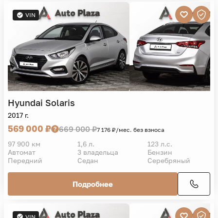
VIN
Hyundai
Solaris
2017 г.
569 000 ₽
669 000 ₽
7 176 ₽/мес. без взноса
97 900 км
1,6 л.
123 л.с.
Автомат
3 владельца
Бензин
Передний
Седан
Серебряный
Подробнее
VIN