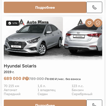
Подробнее
VIN
Hyundai
Solaris
2019 г.
689 000 ₽
789 000 ₽
8 690 ₽/мес. без взноса
70 215 км
1,6 л.
123 л.с.
Автомат
1 владелец
Бензин
Передний
Седан
Серебряный
Подробнее