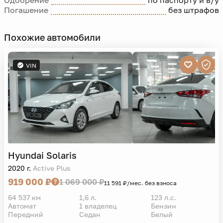
Одобрение
по паспорту и в/у
Погашение
без штрафов
Похожие автомобили
VIN
Hyundai
Solaris
2020 г.
Active Plus
919 000 ₽
1 069 000 ₽
11 591 ₽/мес. без взноса
64 537 км
1,6 л.
123 л.с.
Автомат
1 владелец
Бензин
Передний
Седан
Белый