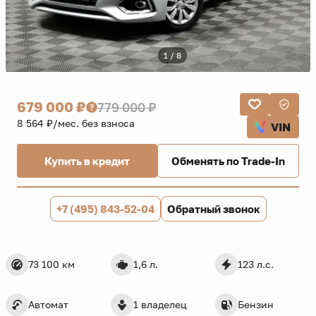
1 / 8
679 000 ₽
779 000 ₽
8 564 ₽/мес. без взноса
VIN
Купить в кредит
Обменять по Trade-In
+7 (495) 843-52-04
Обратный звонок
73 100 км
1,6 л.
123 л.с.
Автомат
1 владелец
Бензин