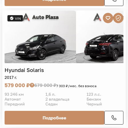
VIN
Hyundai
Solaris
2017 г.
579 000 ₽
679 000 ₽
7 303 ₽/мес. без взноса
93 246 км
1,6 л.
123 л.с.
Автомат
2 владельца
Бензин
Передний
Седан
Черный
Подробнее