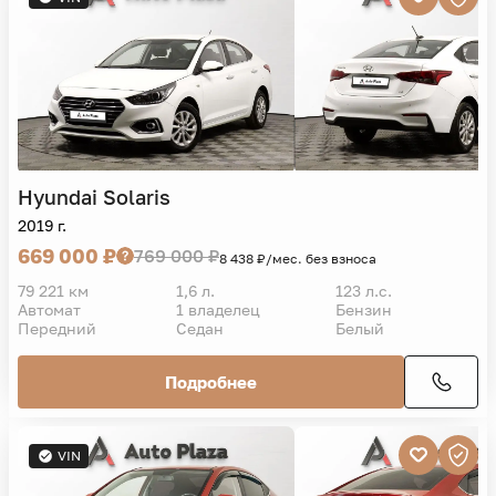
Hyundai
Solaris
2019 г.
669 000 ₽
769 000 ₽
8 438 ₽/мес. без взноса
79 221 км
1,6 л.
123 л.с.
Автомат
1 владелец
Бензин
Передний
Седан
Белый
Подробнее
VIN