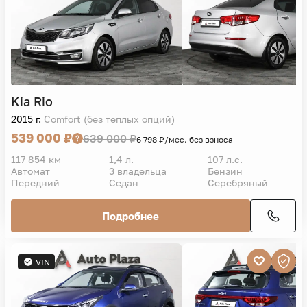
Kia
Rio
2015 г.
Comfort (без теплых опций)
539 000 ₽
639 000 ₽
6 798 ₽/мес. без взноса
117 854 км
1,4 л.
107 л.с.
Автомат
3 владельца
Бензин
Передний
Седан
Серебряный
Подробнее
VIN