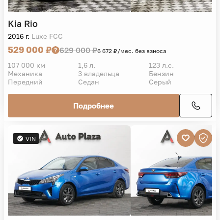
Kia
Rio
2016 г.
Luxe FCC
529 000 ₽
629 000 ₽
6 672 ₽/мес. без взноса
107 000 км
1,6 л.
123 л.с.
Механика
3 владельца
Бензин
Передний
Седан
Серый
Подробнее
VIN