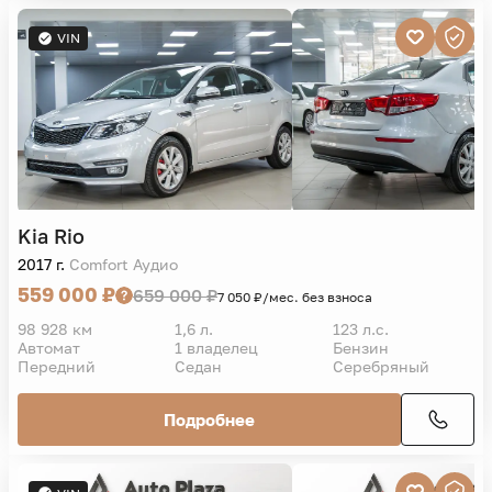
VIN
Kia
Rio
2017 г.
Comfort Аудио
559 000 ₽
659 000 ₽
7 050 ₽/мес. без взноса
98 928 км
1,6 л.
123 л.с.
Автомат
1 владелец
Бензин
Передний
Седан
Серебряный
Подробнее