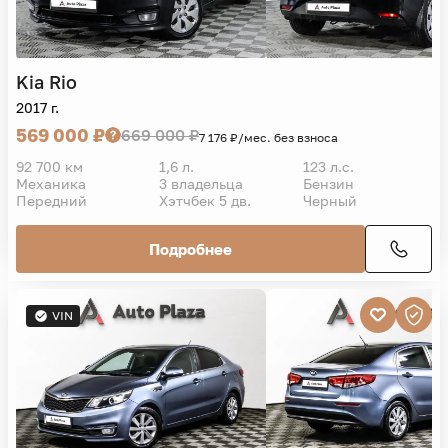
Kia
Rio
2017 г.
569 000 ₽
669 000 ₽
7 176 ₽/мес. без взноса
92 700 км
1,6 л.
123 л.с.
Механика
3 владельца
Бензин
Передний
Хэтчбек 5 дв.
Черный
Подробнее
VIN