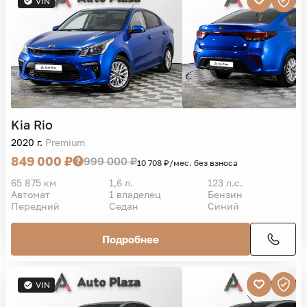
VIN
Kia
Rio
2020 г.
Premium
849 000 ₽
999 000 ₽
10 708 ₽/мес. без взноса
65 875 км
1,6 л.
123 л.с.
Автомат
1 владелец
Бензин
Передний
Седан
Синий
Подробнее
VIN