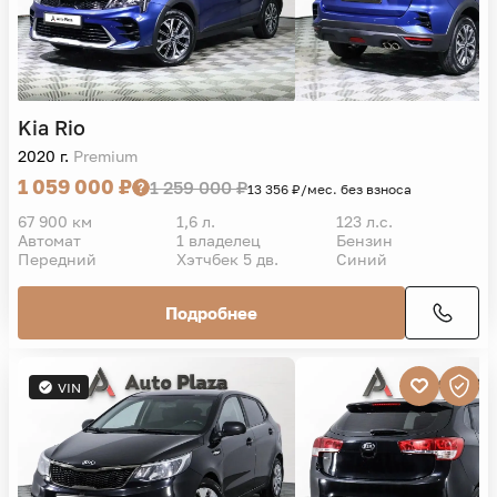
Kia
Rio
2020 г.
Premium
1 059 000 ₽
1 259 000 ₽
13 356 ₽/мес. без взноса
67 900 км
1,6 л.
123 л.с.
Автомат
1 владелец
Бензин
Передний
Хэтчбек 5 дв.
Синий
Подробнее
VIN