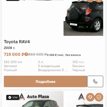
Toyota
RAV4
2008 г.
719 000 ₽
869 000 ₽
9 068 ₽/мес. без взноса
182 200 км
2 л.
152 л.с.
Автомат
5 владельцев
Бензин
Полный
Внедорожник 5 дв.
Черный
Подробнее
VIN