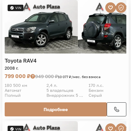
VIN
Toyota
RAV4
2008 г.
799 000 ₽
949 000 ₽
10 077 ₽/мес. без взноса
180 500 км
2,4 л.
170 л.с.
Автомат
5 владельцев
Бензин
Полный
Внедорожник 5 дв.
Серый
Подробнее
VIN