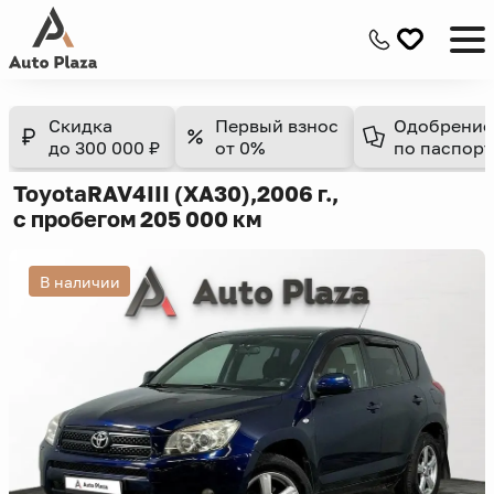
Скидка
Первый взнос
Одобрение
до 300 000 ₽
от 0%
по паспорт
Toyota
RAV4
III (XA30),
2006 г.,
с пробегом 205 000 км
В наличии