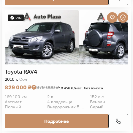
VIN
Toyota
RAV4
2010 г.
Сол
829 000 ₽
979 000 ₽
10 456 ₽/мес. без взноса
169 100 км
2 л.
152 л.с.
Автомат
4 владельца
Бензин
Полный
Внедорожник 5 дв.
Серый
Подробнее