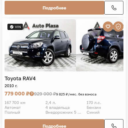
Подробнее
VIN
Toyota
RAV4
2010 г.
779 000 ₽
929 000 ₽
9 825 ₽/мес. без взноса
167 700 км
2,4 л.
170 л.с.
Автомат
4 владельца
Бензин
Полный
Внедорожник 5 дв.
Синий
Подробнее