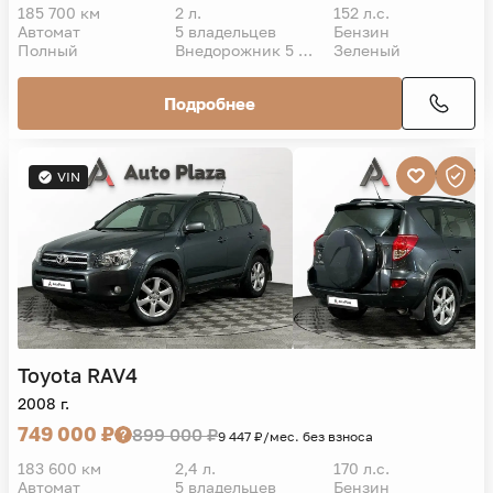
185 700 км
2 л.
152 л.с.
Автомат
5 владельцев
Бензин
Полный
Внедорожник 5 дв.
Зеленый
Подробнее
VIN
Toyota
RAV4
2008 г.
749 000 ₽
899 000 ₽
9 447 ₽/мес. без взноса
183 600 км
2,4 л.
170 л.с.
Автомат
5 владельцев
Бензин