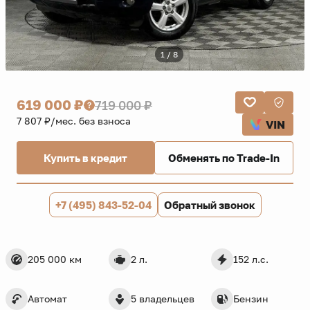
1 / 8
619 000 ₽
719 000 ₽
7 807 ₽/мес. без взноса
VIN
Купить в кредит
Обменять по Trade-In
+7 (495) 843-52-04
Обратный звонок
205 000 км
2 л.
152 л.с.
Автомат
5 владельцев
Бензин