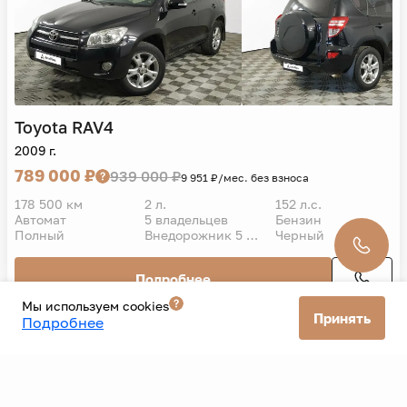
Toyota
RAV4
2009 г.
789 000 ₽
939 000 ₽
9 951 ₽/мес. без взноса
178 500 км
2 л.
152 л.с.
Автомат
5 владельцев
Бензин
Полный
Внедорожник 5 дв.
Черный
Подробнее
Мы используем cookies
Принять
Подробнее
Все автомобили