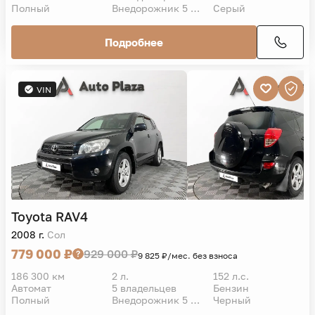
Полный
Внедорожник 5 дв.
Серый
Подробнее
VIN
Toyota
RAV4
2008 г.
Сол
779 000 ₽
929 000 ₽
9 825 ₽/мес. без взноса
186 300 км
2 л.
152 л.с.
Автомат
5 владельцев
Бензин
Полный
Внедорожник 5 дв.
Черный