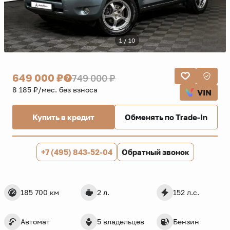
1 / 10
649 000 ₽
749 000 ₽
8 185 ₽/мес. без взноса
VIN
Купить в кредит
Обменять по Trade-In
+7 (495) 843-52-04
Обратный звонок
185 700 км
2 л.
152 л.с.
Автомат
5 владельцев
Бензин