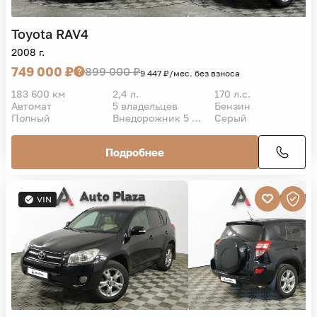
Toyota
RAV4
2008 г.
749 000 ₽
899 000 ₽
9 447 ₽/мес. без взноса
183 600 км
2,4 л.
170 л.с.
Автомат
5 владельцев
Бензин
Полный
Внедорожник 5 дв.
Серый
Подробнее
VIN