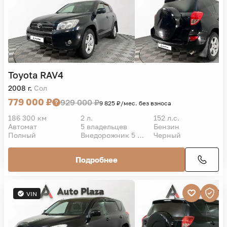
Toyota
RAV4
2008 г.
Сол
779 000 ₽
929 000 ₽
9 825 ₽/мес. без взноса
186 300 км
2 л.
152 л.с.
Автомат
5 владельцев
Бензин
Полный
Внедорожник 5 дв.
Черный
Подробнее
VIN