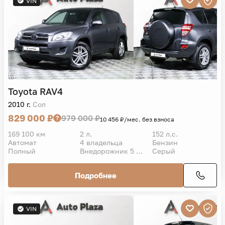
VIN
Toyota
RAV4
2010 г.
Сол
829 000 ₽
979 000 ₽
10 456 ₽/мес. без взноса
169 100 км
2 л.
152 л.с.
Автомат
4 владельца
Бензин
Полный
Внедорожник 5 дв.
Серый
Подробнее
VIN