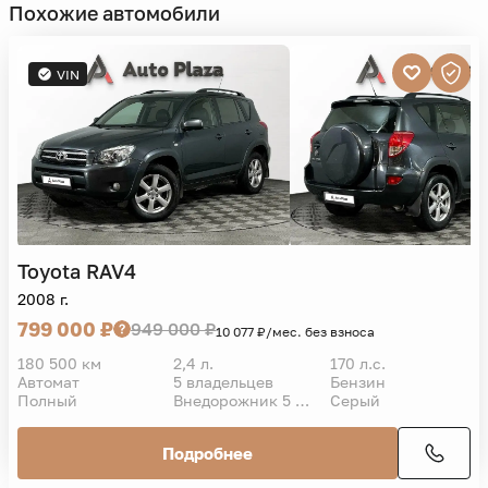
Похожие автомобили
VIN
Toyota
RAV4
2008 г.
799 000 ₽
949 000 ₽
10 077 ₽/мес. без взноса
180 500 км
2,4 л.
170 л.с.
Автомат
5 владельцев
Бензин
Полный
Внедорожник 5 дв.
Серый
Подробнее