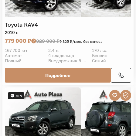
Toyota
RAV4
2010 г.
779 000 ₽
929 000 ₽
9 825 ₽/мес. без взноса
167 700 км
2,4 л.
170 л.с.
Автомат
4 владельца
Бензин
Полный
Внедорожник 5 дв.
Синий
Подробнее
VIN