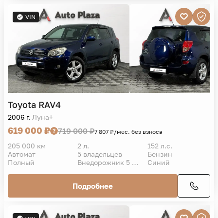
VIN
Toyota
RAV4
2006 г.
Луна+
619 000 ₽
719 000 ₽
7 807 ₽/мес. без взноса
205 000 км
2 л.
152 л.с.
Автомат
5 владельцев
Бензин
Полный
Внедорожник 5 дв.
Синий
Подробнее