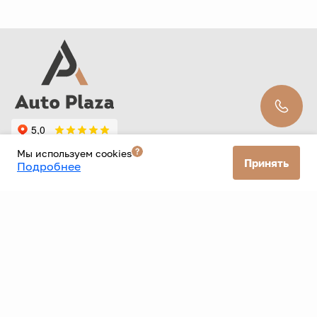
Мы используем cookies
Принять
Подробнее
ООО «Старт» ИНН: 9726109300 ОГРН: 1257700579256 КПП: 772601001
Фактический адрес: г. Москва 33 км мкад 6с5 Юридический адрес:
117405, город Москва, км Мкад 33-Й, д. 6 стр. 1
Политика конфиденциальности
Согласие на рекламную рассылку
Данный Интернет-сайт носит исключительно
информационный характер и ни при каких условиях не
является публичной офертой, определяемой положениями
Статьи 437 Гражданского кодекса РФ. Для получения
подробной информации о наличии и стоимости указанных