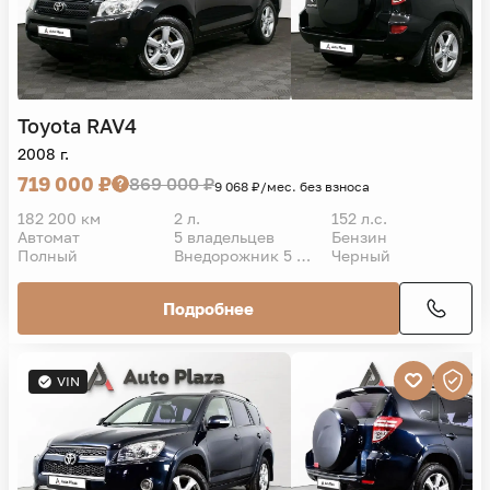
Toyota
RAV4
2008 г.
719 000 ₽
869 000 ₽
9 068 ₽/мес. без взноса
182 200 км
2 л.
152 л.с.
Автомат
5 владельцев
Бензин
Полный
Внедорожник 5 дв.
Черный
Подробнее
VIN