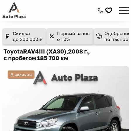
Скидка
Первый взнос
Одобрение
до 300 000 ₽
от 0%
по паспорт
Toyota
RAV4
III (XA30),
2008 г.,
с пробегом 185 700 км
В наличии