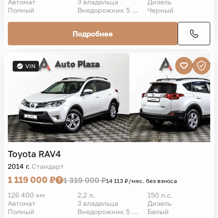
Автомат
3 владельца
Дизель
Полный
Внедорожник 5 дв.
Черный
Подробнее
VIN
Toyota
RAV4
2014 г.
Стандарт
1 119 000 ₽
1 319 000 ₽
14 113 ₽/мес. без взноса
126 400 км
2,2 л.
150 л.с.
Автомат
3 владельца
Дизель
Полный
Внедорожник 5 дв.
Белый