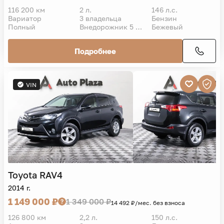
116 200 км
2 л.
146 л.с.
Вариатор
3 владельца
Бензин
Полный
Внедорожник 5 дв.
Бежевый
Подробнее
VIN
Toyota
RAV4
2014 г.
1 149 000 ₽
1 349 000 ₽
14 492 ₽/мес. без взноса
126 800 км
2,2 л.
150 л.с.