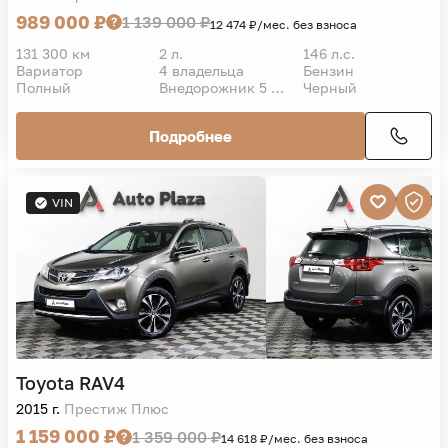
989 000 ₽
1 139 000 ₽
12 474 ₽/мес. без взноса
131 300 км
2 л.
146 л.с.
Вариатор
4 владельца
Бензин
Полный
Внедорожник 5 дв.
Черный
Подробнее
VIN
Toyota
RAV4
2015 г.
Престиж Плюс
1 159 000 ₽
1 359 000 ₽
14 618 ₽/мес. без взноса