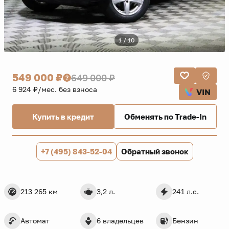
1 / 10
549 000 ₽
649 000 ₽
6 924 ₽/мес. без взноса
VIN
Купить в кредит
Обменять по Trade-In
+7 (495) 843-52-04
Обратный звонок
213 265 км
3,2 л.
241 л.с.
Автомат
6 владельцев
Бензин