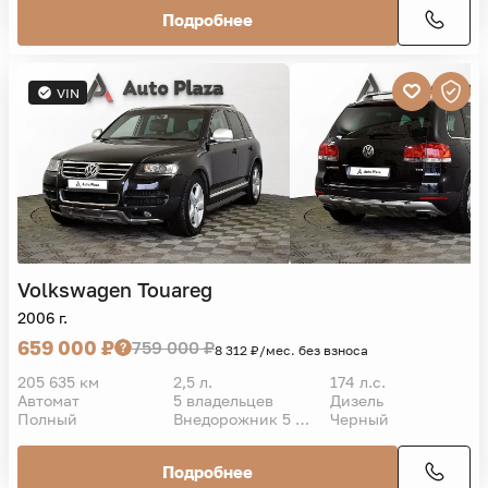
Подробнее
VIN
Volkswagen
Touareg
2006 г.
659 000 ₽
759 000 ₽
8 312 ₽/мес. без взноса
205 635 км
2,5 л.
174 л.с.
Автомат
5 владельцев
Дизель
Полный
Внедорожник 5 дв.
Черный
Подробнее