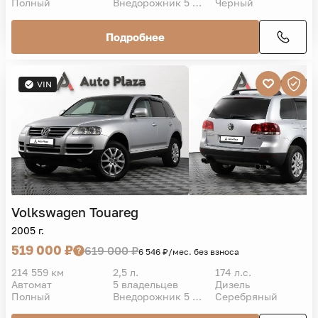
Полный
Внедорожник 5 дв.
Черный
Подробнее
VIN
Volkswagen
Touareg
2005 г.
519 000 ₽
619 000 ₽
6 546 ₽/мес. без взноса
214 559 км
2,5 л.
174 л.с.
Автомат
5 владельцев
Дизель
Полный
Внедорожник 5 дв.
Серебряный