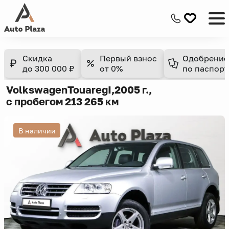
Скидка
Первый взнос
Одобрение
до 300 000 ₽
от 0%
по паспорт
Volkswagen
Touareg
I,
2005 г.,
с пробегом 213 265 км
В наличии