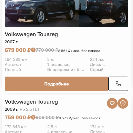
Volkswagen
Touareg
2007 г.
679 000 ₽
779 000 ₽
8 564 ₽/мес. без взноса
194 388 км
3 л.
224 л.с.
Автомат
1 владелец
Дизель
Полный
Внедорожник 5 дв.
Серый
Подробнее
VIN