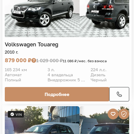
Volkswagen
Touareg
2010 г.
879 000 ₽
1 029 000 ₽
11 086 ₽/мес. без взноса
165 234 км
3 л.
224 л.с.
Автомат
4 владельца
Дизель
Полный
Внедорожник 5 дв.
Черный
Подробнее
VIN