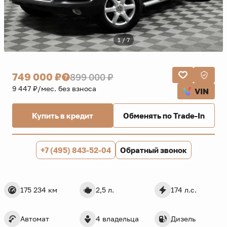
1 / 7
749 000 ₽
899 000 ₽
9 447 ₽/мес. без взноса
VIN
Купить в кредит
Обменять по Trade-In
+7 (495) 843-52-04
Обратный звонок
175 234 км
2,5 л.
174 л.с.
Автомат
4 владельца
Дизель