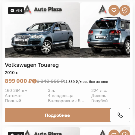
VIN
Volkswagen
Touareg
2010 г.
899 000 ₽
1 049 000 ₽
11 339 ₽/мес. без взноса
160 394 км
3 л.
224 л.с.
Автомат
4 владельца
Дизель
Полный
Внедорожник 5 дв.
Голубой
Подробнее