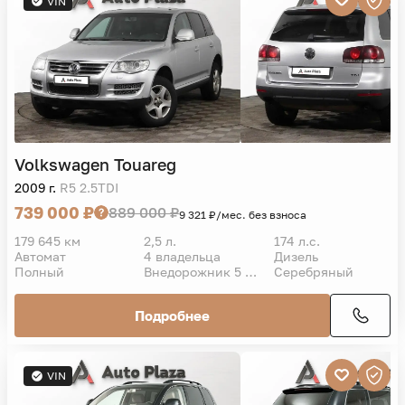
VIN
Volkswagen
Touareg
2009 г.
R5 2.5TDI
739 000 ₽
889 000 ₽
9 321 ₽/мес. без взноса
179 645 км
2,5 л.
174 л.с.
Автомат
4 владельца
Дизель
Полный
Внедорожник 5 дв.
Серебряный
Подробнее
VIN