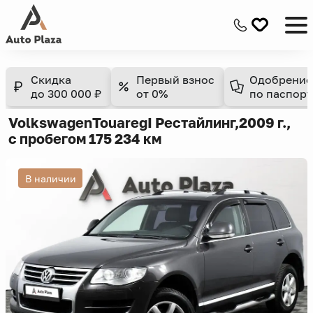
Скидка
Первый взнос
Одобрение
до 300 000 ₽
от 0%
по паспорт
Volkswagen
Touareg
I Рестайлинг,
2009 г.,
с пробегом 175 234 км
В наличии