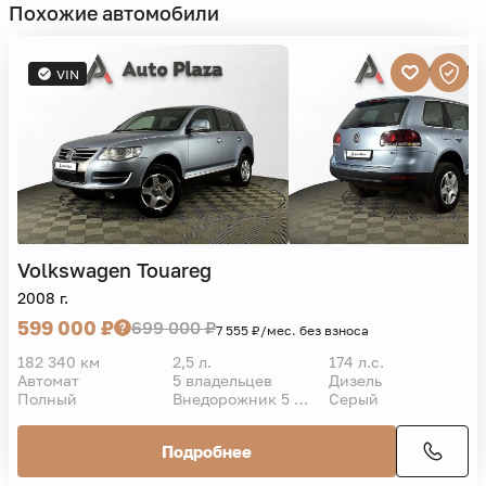
Похожие автомобили
VIN
Volkswagen
Touareg
2008 г.
599 000 ₽
699 000 ₽
7 555 ₽/мес. без взноса
182 340 км
2,5 л.
174 л.с.
Автомат
5 владельцев
Дизель
Полный
Внедорожник 5 дв.
Серый
Подробнее